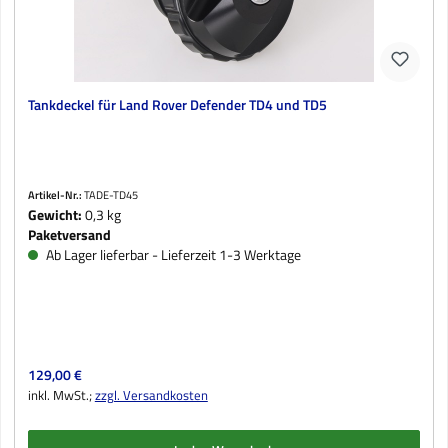
Tankdeckel für Land Rover Defender TD4 und TD5
Artikel-Nr.:
TADE-TD45
Gewicht:
0,3 kg
Paketversand
Ab Lager lieferbar - Lieferzeit 1-3 Werktage
Regulärer Preis:
129,00 €
inkl. MwSt.;
zzgl. Versandkosten