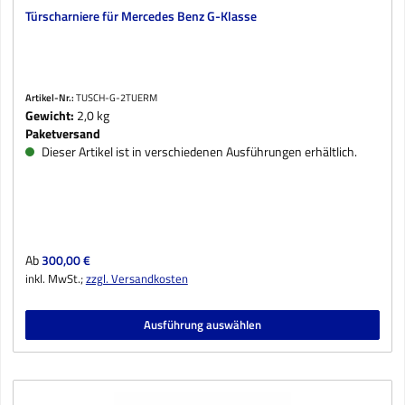
Türscharniere für Mercedes Benz G-Klasse
Artikel-Nr.:
TUSCH-G-2TUERM
Gewicht:
2,0 kg
Paketversand
Dieser Artikel ist in verschiedenen Ausführungen erhältlich.
Regulärer Preis:
Ab
300,00 €
inkl. MwSt.;
zzgl. Versandkosten
Ausführung auswählen