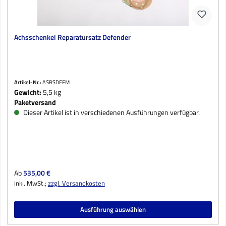
Achsschenkel Reparatursatz Defender
Artikel-Nr.:
ASRSDEFM
Gewicht:
5,5 kg
Paketversand
Dieser Artikel ist in verschiedenen Ausführungen verfügbar.
Regulärer Preis:
Ab
535,00 €
inkl. MwSt.;
zzgl. Versandkosten
Ausführung auswählen