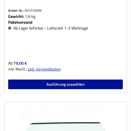
Artikel-Nr.:
DICHTVORM
Gewicht:
1,6 kg
Paketversand
Ab Lager lieferbar - Lieferzeit 1-3 Werktage
Regulärer Preis:
Ab
79,00 €
inkl. MwSt.;
zzgl. Versandkosten
Ausführung auswählen