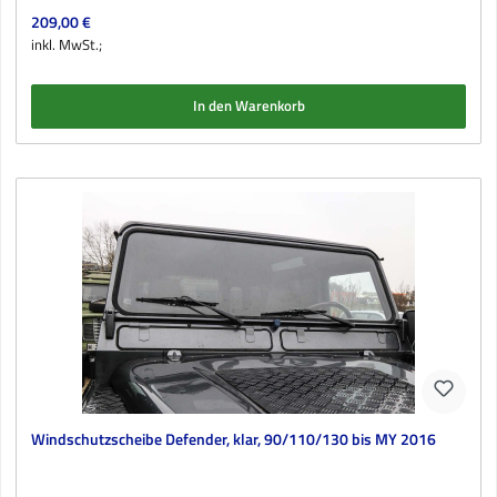
Regulärer Preis:
209,00 €
inkl. MwSt.;
In den Warenkorb
Windschutzscheibe Defender, klar, 90/110/130 bis MY 2016