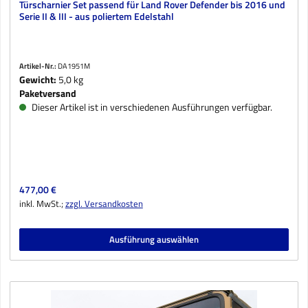
Türscharnier Set passend für Land Rover Defender bis 2016 und
Serie II & III - aus poliertem Edelstahl
Artikel-Nr.:
DA1951M
Gewicht:
5,0 kg
Paketversand
Dieser Artikel ist in verschiedenen Ausführungen verfügbar.
Regulärer Preis:
477,00 €
inkl. MwSt.;
zzgl. Versandkosten
Ausführung auswählen