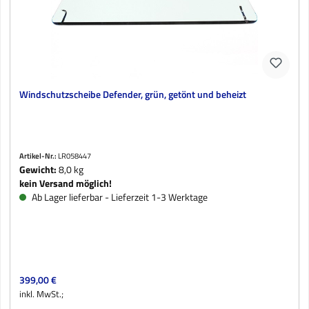
Windschutzscheibe Defender, grün, getönt und beheizt
Artikel-Nr.:
LR058447
Gewicht:
8,0 kg
kein Versand möglich!
Ab Lager lieferbar - Lieferzeit 1-3 Werktage
Regulärer Preis:
399,00 €
inkl. MwSt.;