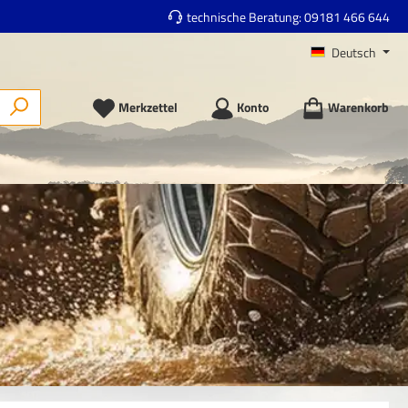
technische Beratung:
09181 466 644
Deutsch
Merkzettel
Konto
Warenkorb