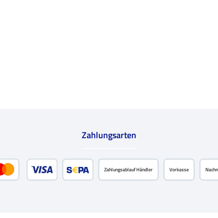
Zahlungsarten
Zahlungsablauf Händler
Vorkasse
Nach
zahlen
Kredit- oder Debitkarte
SEPA Lastschrift