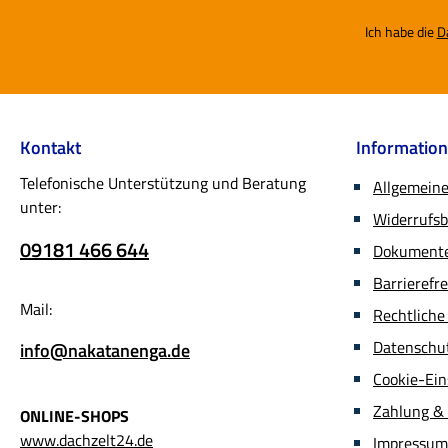
Ich habe die
D
Kontakt
Informatio
Telefonische Unterstützung und Beratung
Allgemein
unter:
Widerrufs
09181 466 644
Dokumente 
Barrierefr
Mail:
Rechtliche
Datenschu
info@nakatanenga.de
Cookie-Ein
Zahlung &
ONLINE-SHOPS
www.dachzelt24.de
Impressum