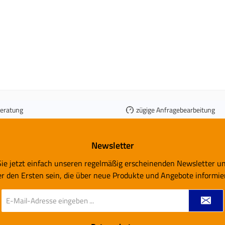
ear ) 1 Stück TÜV®
Schraubenfedern ( HA progr
utachten
VA linear ) 1 Stück TÜV®
Teilegutachten
Beratung
zügige Anfragebearbeitung
Newsletter
ie jetzt einfach unseren regelmäßig erscheinenden Newsletter u
er den Ersten sein, die über neue Produkte und Angebote informie
E-
Mail-
Adresse