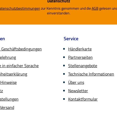
Datenschutz
*
atenschutzbestimmungen
zur Kenntnis genommen und die
AGB
gelesen und
einverstanden.
nen
Service
e Geschäftsbedingungen
Händlerkarte
belehrung
Partnerseiten
in einfacher Sprache
Stellenangebote
eiheitserklärung
Technische Informationen
 Hinweise
Über uns
tz
Newsletter
stellungen
Kontaktformular
 Versand