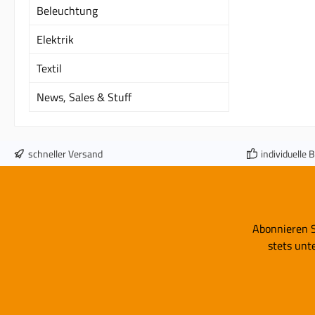
Beleuchtung
VA lin
Teileg
Elektrik
Textil
News, Sales & Stuff
schneller Versand
individuelle 
Abonnieren S
stets unt