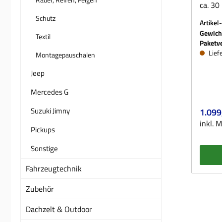
ca. 30 Milli
beträg
Schutz
Artikel
für 6-
Gewich
Textil
für Fa
Paketv
serie
Lief
Montagepauschalen
könne
Jeep
werden
zulässig Passend für f
Mercedes G
Ausführungen: 
Suzuki Jimny
Regulä
1.099
Ineos 
inkl. 
Handel
Pickups
INEOS
( v / h
Sonstige
Fahrze
Fahrzeugtechnik
TG-Nr.
Fahrze
Zubehör
TG-Nr.
Lieferumfang: 
Dachzelt & Outdoor
Schrau