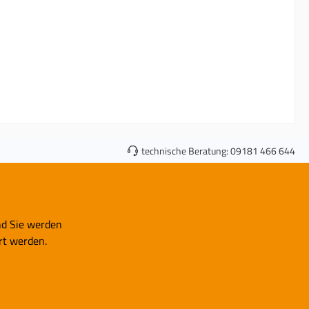
essiv u.
VA linear ) 1 Stück TÜV®
Teilegutachten
technische Beratung:
09181 466 644
nd Sie werden
rt werden.