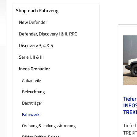
Shop nach Fahrzeug
New Defender
Defender, Discovery I & II, RRC
Discovery 3, 4 & 5
Serie I, II & III
Ineos Grenadier
Anbauteile
Beleuchtung
Tiefe
Dachträger
INEOS
Fahrwerk
Tiefer
Ordnung & Ladungssicherung
TREKF
Räder, Reifen, Felgen