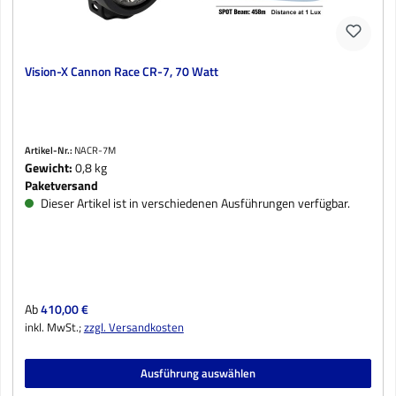
Vision-X Cannon Race CR-7, 70 Watt
Artikel-Nr.:
NACR-7M
Gewicht:
0,8 kg
Paketversand
Dieser Artikel ist in verschiedenen Ausführungen verfügbar.
Regulärer Preis:
Ab
410,00 €
inkl. MwSt.;
zzgl. Versandkosten
Ausführung auswählen