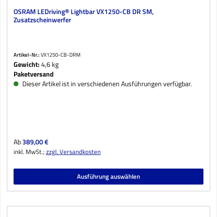
OSRAM LEDriving® Lightbar VX1250-CB DR SM,
Zusatzscheinwerfer
Artikel-Nr.:
VX1250-CB-DRM
Gewicht:
4,6 kg
Paketversand
Dieser Artikel ist in verschiedenen Ausführungen verfügbar.
Regulärer Preis:
Ab
389,00 €
inkl. MwSt.;
zzgl. Versandkosten
Ausführung auswählen