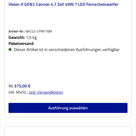
Vision-X GEN2 Cannon 4.7 Zoll 49W 7 LED Fernscheinwerfer
Artikel-Nr.:
NACG2-CPM710M
Gewicht:
1,5 kg
Paketversand
Dieser Artikel ist in verschiedenen Ausführungen verfügbar.
Regulärer Preis:
Ab
375,00 €
inkl. MwSt.;
zzgl. Versandkosten
Ausführung auswählen