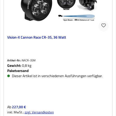
Vision-X Cannon Race CR-3S, 36 Watt
Artikel-Nr.:
NACR-3SM
Gewicht:
0,8 kg
Paketversand
Dieser Artikel ist in verschiedenen Ausführungen verfügbar.
Regulärer Preis:
Ab
227,00 €
inkl. MwSt.;
zzgl. Versandkosten