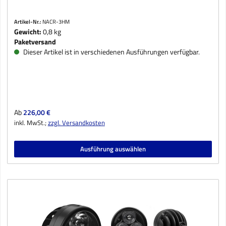
Artikel-Nr.:
NACR-3HM
Gewicht:
0,8 kg
Paketversand
Dieser Artikel ist in verschiedenen Ausführungen verfügbar.
Regulärer Preis:
Ab
226,00 €
inkl. MwSt.;
zzgl. Versandkosten
Ausführung auswählen