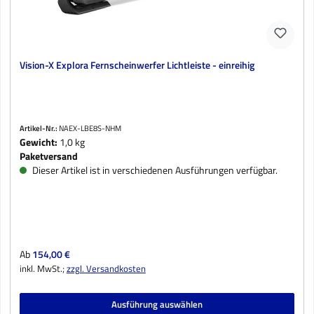
Vision-X Explora Fernscheinwerfer Lichtleiste - einreihig
Artikel-Nr.:
NAEX-LBE8S-NHM
Gewicht:
1,0 kg
Paketversand
Dieser Artikel ist in verschiedenen Ausführungen verfügbar.
Regulärer Preis:
Ab
154,00 €
inkl. MwSt.;
zzgl. Versandkosten
Ausführung auswählen