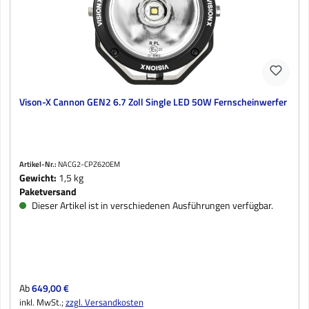
Vison-X Cannon GEN2 6.7 Zoll Single LED 50W Fernscheinwerfer
Artikel-Nr.:
NACG2-CPZ620EM
Gewicht:
1,5 kg
Paketversand
Dieser Artikel ist in verschiedenen Ausführungen verfügbar.
Regulärer Preis:
Ab
649,00 €
inkl. MwSt.;
zzgl. Versandkosten