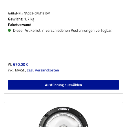
Artikel-Nr.:
NACG2-CPM1810M
Gewicht:
1,7 kg
Paketversand
Dieser Artikel ist in verschiedenen Ausführungen verfügbar.
Regulärer Preis:
Ab
670,00 €
inkl. MwSt.;
zzgl. Versandkosten
Ausführung auswählen