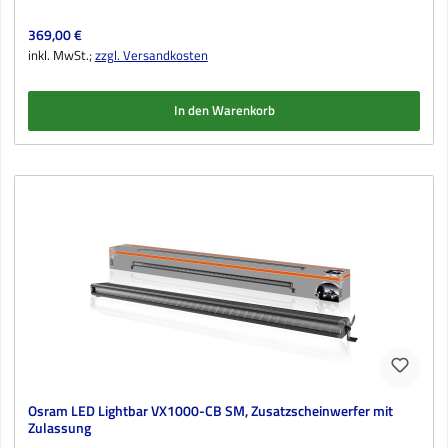
Regulärer Preis:
369,00 €
inkl. MwSt.;
zzgl. Versandkosten
In den Warenkorb
Osram LED Lightbar VX1000-CB SM, Zusatzscheinwerfer mit
Zulassung