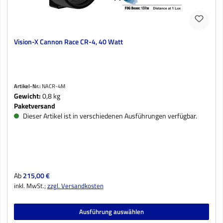
Vision-X Cannon Race CR-4, 40 Watt
Artikel-Nr.:
NACR-4M
Gewicht:
0,8 kg
Paketversand
Dieser Artikel ist in verschiedenen Ausführungen verfügbar.
Regulärer Preis:
Ab
215,00 €
inkl. MwSt.;
zzgl. Versandkosten
Ausführung auswählen