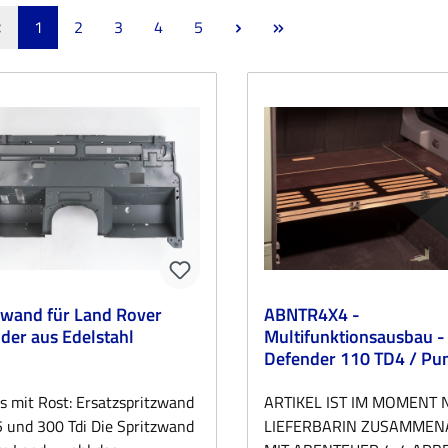
Seite
Seite
Seite
Seite
Seite
1
2
3
4
5
zwand für Land Rover
ABNTR4X4 -
der aus Edelstahl
Multifunktionsausbau -
Defender 110 TD4 / P
s mit Rost: Ersatzspritzwand
ARTIKEL IST IM MOMENT 
5 und 300 Tdi Die Spritzwand
LIEFERBARIN ZUSAMMEN