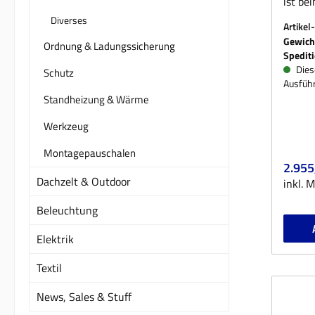
ist be
komple
Diverses
Artikel
auch e
Gewich
Ordnung & Ladungssicherung
liegt 
Spedit
Kanten
Diese
Schutz
Ausführ
Nietve
Standheizung & Wärme
auch v
zum R
Werkzeug
im Mo
Montagepauschalen
Windsc
Regulä
2.955
noch a
Dachzelt & Outdoor
inkl. 
Lenkun
Elektr
Beleuchtung
wie es
beson
Elektrik
Feucht
Textil
Sprit
und R
News, Sales & Stuff
Windsc