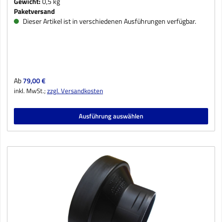
Gewicht:
0,5 kg
Paketversand
Dieser Artikel ist in verschiedenen Ausführungen verfügbar.
Regulärer Preis:
Ab
79,00 €
inkl. MwSt.;
zzgl. Versandkosten
Ausführung auswählen