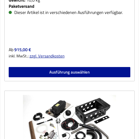
Paketversand
Dieser Artikel ist in verschiedenen Ausführungen verfügbar.
Regulärer Preis:
Ab
915,00 €
inkl. MwSt.;
zzgl. Versandkosten
Ausführung auswählen