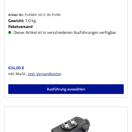
Artikel-Nr.:
PLANAR-2D12-90-PU5M
Gewicht:
7,0 kg
Paketversand
Dieser Artikel ist in verschiedenen Ausführungen verfügbar.
Regulärer Preis:
634,00 €
inkl. MwSt.;
zzgl. Versandkosten
Ausführung auswählen