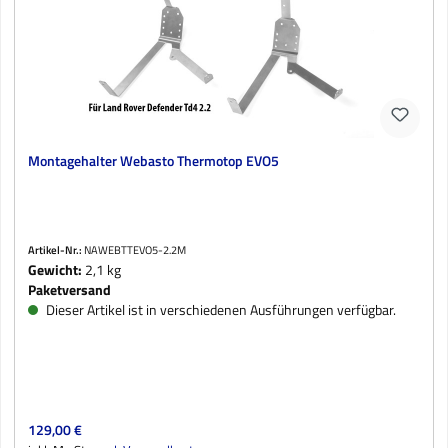
Montagehalter Webasto Thermotop EVO5
Artikel-Nr.:
NAWEBTTEVO5-2.2M
Gewicht:
2,1 kg
Paketversand
Dieser Artikel ist in verschiedenen Ausführungen verfügbar.
Regulärer Preis:
129,00 €