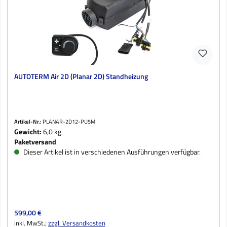
AUTOTERM Air 2D (Planar 2D) Standheizung
Artikel-Nr.:
PLANAR-2D12-PU5M
Gewicht:
6,0 kg
Paketversand
Dieser Artikel ist in verschiedenen Ausführungen verfügbar.
Regulärer Preis:
599,00 €
inkl. MwSt.;
zzgl. Versandkosten