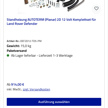
Standheizung AUTOTERM (Planar) 2D 12 Volt Komplettset für
Land Rover Defender
Artikel-Nr.:
DEF2D12-TD5-PM
Gewicht:
15,0 kg
Paketversand
Ab Lager lieferbar - Lieferzeit 1-3 Werktage
Regulärer Preis:
Ab
914,00 €
inkl. MwSt.;
zzgl. Versandkosten
Ausführung auswählen