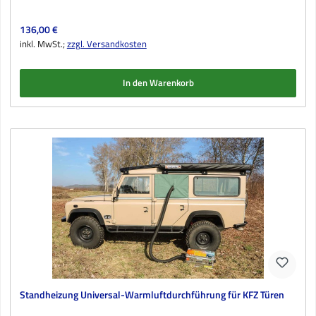
Regulärer Preis:
136,00 €
inkl. MwSt.;
zzgl. Versandkosten
In den Warenkorb
Standheizung Universal-Warmluftdurchführung für KFZ Türen