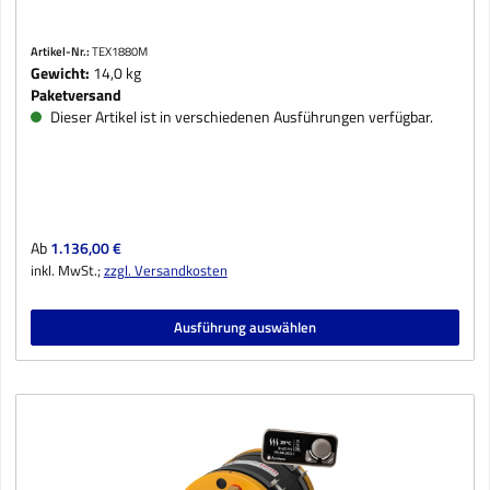
Artikel-Nr.:
TEX1880M
Gewicht:
14,0 kg
Paketversand
Dieser Artikel ist in verschiedenen Ausführungen verfügbar.
Regulärer Preis:
Ab
1.136,00 €
inkl. MwSt.;
zzgl. Versandkosten
Ausführung auswählen