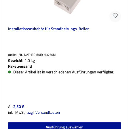
Installationszubehör für Standheizungs-Boiler
Artikel-Nr.:
NATHERMAIR-63760M
Gewicht:
1,0 kg
Paketversand
Dieser Artikel ist in verschiedenen Ausführungen verfügbar.
Regulärer Preis:
Ab
2,50 €
inkl. MwSt.;
zzgl. Versandkosten
Ausführung auswählen