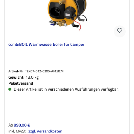
combiBOIL Warmwasserboiler für Camper
Artikel-Nr.:
TEX07-012-0300-AFCBCM
Gewicht:
13,0 kg
Paketversand
Dieser Artikel ist in verschiedenen Ausführungen verfügbar.
Regulärer Preis:
Ab
898,00 €
inkl. MwSt.;
zzgl. Versandkosten