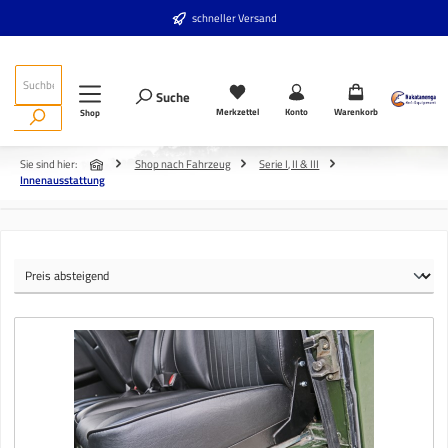
Zum Hauptinhalt springen
schneller Versand
Suche
Merkzettel
Konto
Warenkorb
Shop
Sie sind hier:
Shop nach Fahrzeug
Serie I, II & III
Innenausstattung