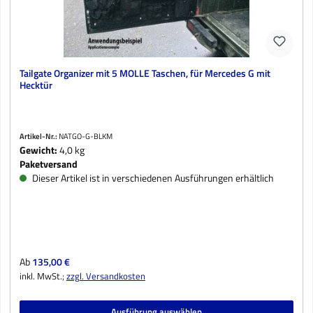
Tailgate Organizer mit 5 MOLLE Taschen, für Mercedes G mit
Hecktür
Artikel-Nr.:
NATGO-G-BLKM
Gewicht:
4,0 kg
Paketversand
Dieser Artikel ist in verschiedenen Ausführungen erhältlich
Regulärer Preis:
Ab
135,00 €
inkl. MwSt.;
zzgl. Versandkosten
Ausführung auswählen