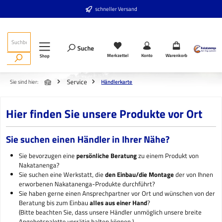
Zum Hauptinhalt springen
schneller Versand
Suche
Merkzettel
Konto
Warenkorb
Shop
Service
Sie sind hier:
Händlerkarte
Hier finden Sie unsere Produkte vor Ort
Sie suchen einen Händler in Ihrer Nähe?
Sie bevorzugen eine
persönliche Beratung
zu einem Produkt von
Nakatanenga?
Sie suchen eine Werkstatt, die
den Einbau/die Montage
der von Ihnen
erworbenen Nakatanenga-Produkte durchführt?
Sie haben gerne einen Ansprechpartner vor Ort und wünschen von der
Beratung bis zum Einbau
alles aus einer Hand
?
(Bitte beachten Sie, dass unsere Händler unmöglich unsere breite
Angebotspalette vorrätig halten können.)