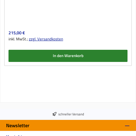
Regulärer Preis:
215,00 €
inkl. MwSt.;
zzgl. Versandkosten
In den Warenkorb
schneller Versand
Newsletter