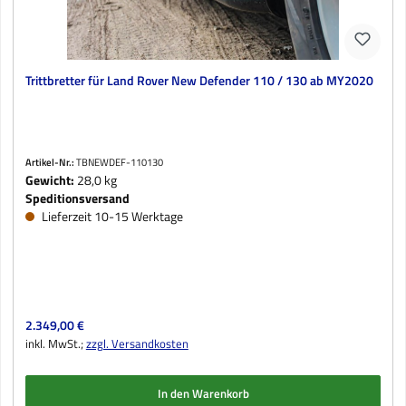
Trittbretter für Land Rover New Defender 110 / 130 ab MY2020
Artikel-Nr.:
TBNEWDEF-110130
Gewicht:
28,0 kg
Speditionsversand
Lieferzeit 10-15 Werktage
Regulärer Preis:
2.349,00 €
inkl. MwSt.;
zzgl. Versandkosten
In den Warenkorb