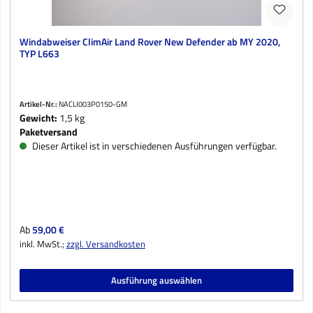
Windabweiser ClimAir Land Rover New Defender ab MY 2020,
TYP L663
Artikel-Nr.:
NACLI003P0150-GM
Gewicht:
1,5 kg
Paketversand
Dieser Artikel ist in verschiedenen Ausführungen verfügbar.
Regulärer Preis:
Ab
59,00 €
inkl. MwSt.;
zzgl. Versandkosten
Ausführung auswählen