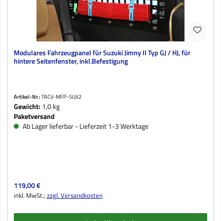
Modulares Fahrzeugpanel für Suzuki Jimny II Typ GJ / HJ, für
hintere Seitenfenster, inkl.Befestigung
Artikel-Nr.:
TACV-MFP-SUJI2
Gewicht:
1,0 kg
Paketversand
Ab Lager lieferbar - Lieferzeit 1-3 Werktage
Regulärer Preis:
119,00 €
inkl. MwSt.;
zzgl. Versandkosten