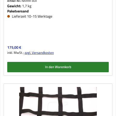
Artikel-Nr.:
NARRR-BLK
Gewicht:
1,7 kg
Paketversand
Lieferzeit 10-15 Werktage
Regulärer Preis:
175,00 €
inkl. MwSt.;
zzgl. Versandkosten
In den Warenkorb