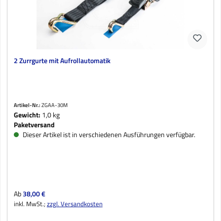
2 Zurrgurte mit Aufrollautomatik
Artikel-Nr.:
ZGAA-30M
Gewicht:
1,0 kg
Paketversand
Dieser Artikel ist in verschiedenen Ausführungen verfügbar.
Regulärer Preis:
Ab
38,00 €
inkl. MwSt.;
zzgl. Versandkosten