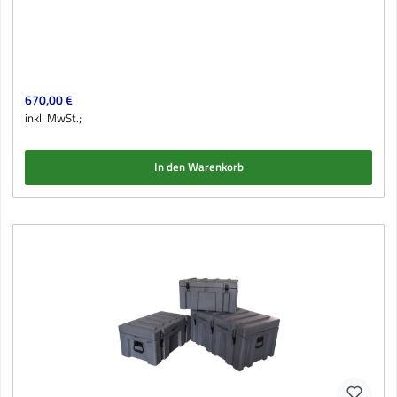
Regulärer Preis:
670,00 €
inkl. MwSt.;
In den Warenkorb