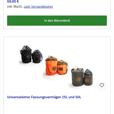
Regulärer Preis:
69,00 €
inkl. MwSt.;
zzgl. Versandkosten
In den Warenkorb
Universaleimer Fassungsvermögen 25L und 50L