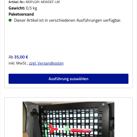
Artikel-Nr.:
MOPLGRI-NEWDEF-LM
Gewicht:
0,5 kg
Paketversand
Dieser Artikel ist in verschiedenen Ausführungen verfügbar.
Regulärer Preis:
Ab
35,00 €
inkl. MwSt.;
zzgl. Versandkosten
Ausführung auswählen