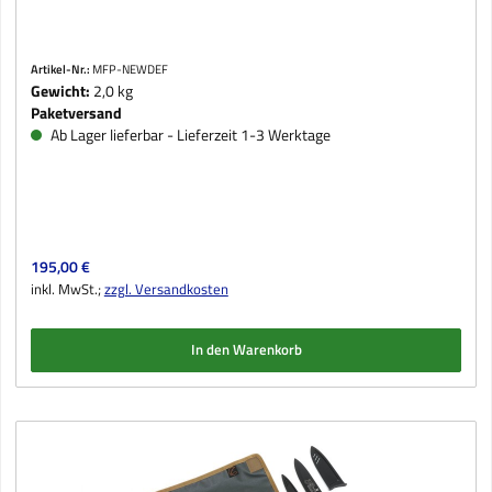
Artikel-Nr.:
MFP-NEWDEF
Gewicht:
2,0 kg
Paketversand
Ab Lager lieferbar - Lieferzeit 1-3 Werktage
Regulärer Preis:
195,00 €
inkl. MwSt.;
zzgl. Versandkosten
In den Warenkorb