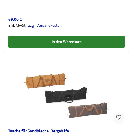
Regulärer Preis:
69,00 €
inkl. MwSt.;
zzgl. Versandkosten
In den Warenkorb
Tasche für Sandbleche, Bergehilfe