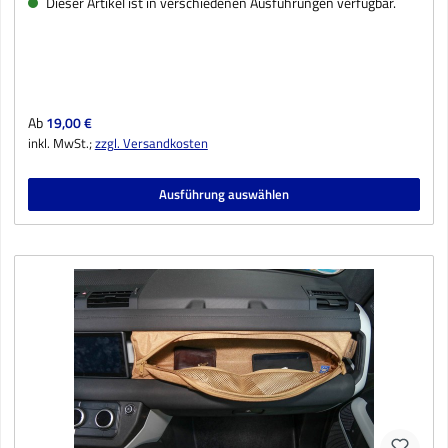
Dieser Artikel ist in verschiedenen Ausführungen verfügbar.
Regulärer Preis:
Ab
19,00 €
inkl. MwSt.;
zzgl. Versandkosten
Ausführung auswählen