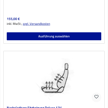
Regulärer Preis:
155,00 €
inkl. MwSt.;
zzgl. Versandkosten
Ausführung auswählen
Nachrüstbare Sitzheizung Deluxe 12V