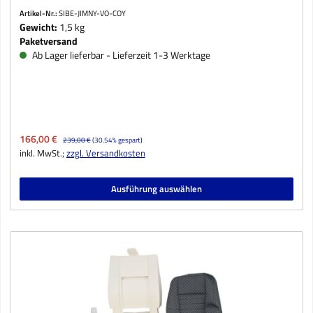
Artikel-Nr.:
SIBE-JIMNY-VO-COY
Gewicht:
1,5 kg
Paketversand
Ab Lager lieferbar - Lieferzeit 1-3 Werktage
Verkaufspreis:
166,00 €
Regulärer Preis:
239,00 €
(30.54% gespart)
inkl. MwSt.;
zzgl. Versandkosten
Ausführung auswählen