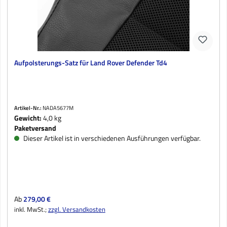
Aufpolsterungs-Satz für Land Rover Defender Td4
Artikel-Nr.:
NADA5677M
Gewicht:
4,0 kg
Paketversand
Dieser Artikel ist in verschiedenen Ausführungen verfügbar.
Regulärer Preis:
Ab
279,00 €
inkl. MwSt.;
zzgl. Versandkosten