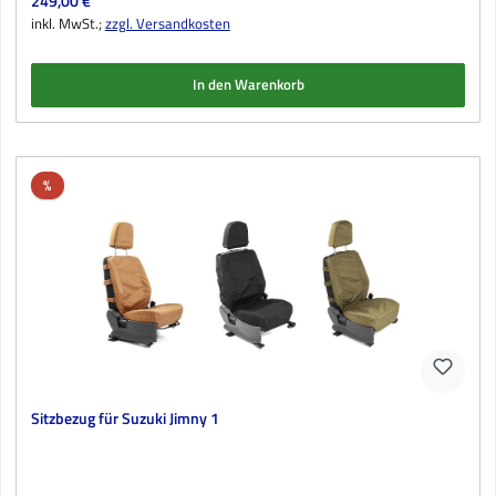
Regulärer Preis:
249,00 €
inkl. MwSt.;
zzgl. Versandkosten
In den Warenkorb
Rabatt
%
Sitzbezug für Suzuki Jimny 1