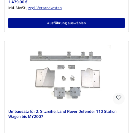
Regulärer Preis:
1.479,00 €
inkl. MwSt.;
zzgl. Versandkosten
Ausführung auswählen
Umbausatz für 2. Sitzreihe, Land Rover Defender 110 Station
Wagon bis MY2007