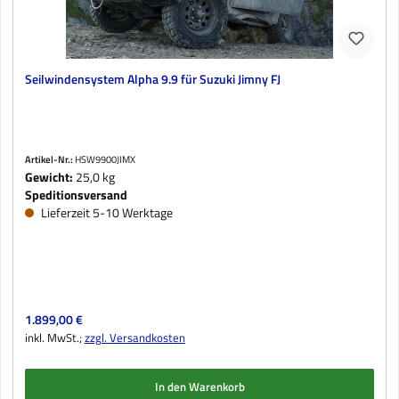
Seilwindensystem Alpha 9.9 für Suzuki Jimny FJ
Artikel-Nr.:
HSW9900JIMX
Gewicht:
25,0 kg
Speditionsversand
Lieferzeit 5-10 Werktage
Regulärer Preis:
1.899,00 €
inkl. MwSt.;
zzgl. Versandkosten
In den Warenkorb