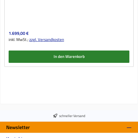
Regulärer Preis:
1.699,00 €
inkl. MwSt.;
zzgl. Versandkosten
In den Warenkorb
schneller Versand
Newsletter