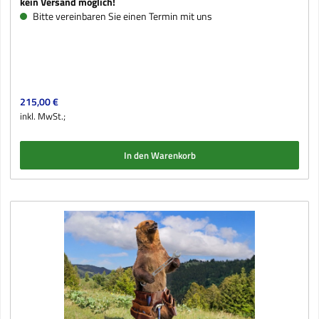
kein Versand möglich!
Bitte vereinbaren Sie einen Termin mit uns
Regulärer Preis:
215,00 €
inkl. MwSt.;
In den Warenkorb