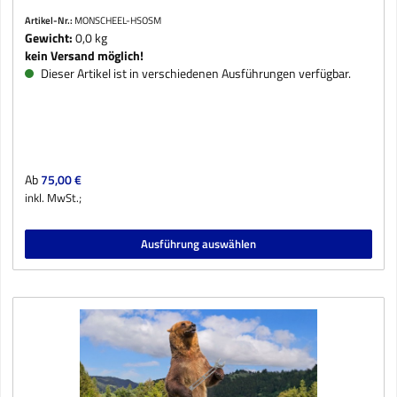
Artikel-Nr.:
MONSCHEEL-HSOSM
Gewicht:
0,0 kg
kein Versand möglich!
Dieser Artikel ist in verschiedenen Ausführungen verfügbar.
Regulärer Preis:
Ab
75,00 €
inkl. MwSt.;
Ausführung auswählen