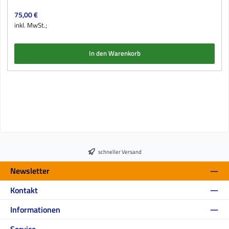
Regulärer Preis:
75,00 €
inkl. MwSt.;
In den Warenkorb
schneller Versand
Newsletter
Kontakt
Informationen
Service