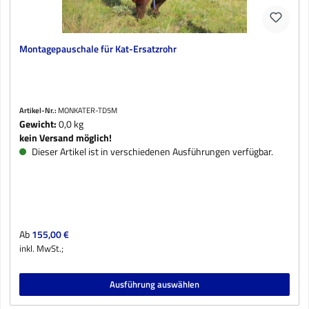
Montagepauschale für Kat-Ersatzrohr
Artikel-Nr.:
MONKATER-TD5M
Gewicht:
0,0 kg
kein Versand möglich!
Dieser Artikel ist in verschiedenen Ausführungen verfügbar.
Regulärer Preis:
Ab
155,00 €
inkl. MwSt.;
Ausführung auswählen