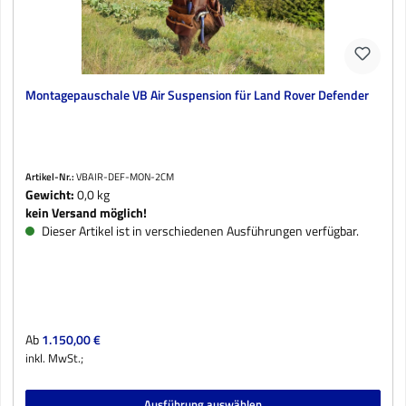
Montagepauschale VB Air Suspension für Land Rover Defender
Artikel-Nr.:
VBAIR-DEF-MON-2CM
Gewicht:
0,0 kg
kein Versand möglich!
Dieser Artikel ist in verschiedenen Ausführungen verfügbar.
Regulärer Preis:
Ab
1.150,00 €
inkl. MwSt.;
Ausführung auswählen