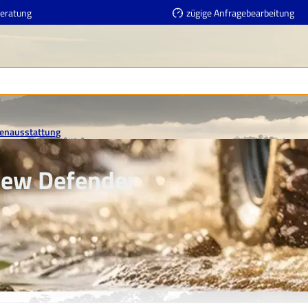
Beratung
zügige Anfragebearbeitung
enausstattung
New Defender