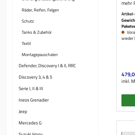
mehr P
Räder, Reifen, Felgen
Versuc
Artikel
„schne
Gewich
Schutz
Bei e
Paketv
neuen 
Tanks & Zubehör
Vora
wieder 
führt 
Textil
Chaos.
Bären 
Montagepauschalen
eine k
Defender, Discovery I & II, RRC
zusätz
Regulä
479,0
860 x
Discovery 3, 4 & 5
inkl. 
dimens
Serie I, II & III
ca. 50
auch f
Ineos Grenadier
gedach
Jeep
Dachtr
aus ro
Mercedes G
Alumi
Hochge
Suzuki Jimny