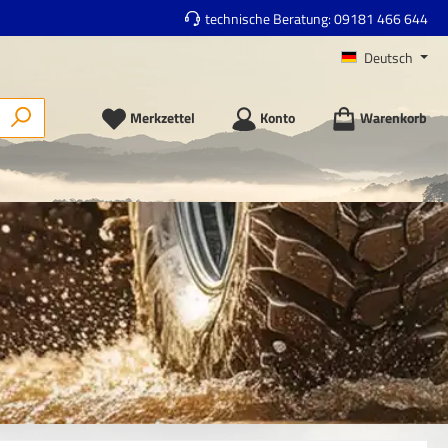
technische Beratung:
09181 466 644
Deutsch
Merkzettel
Konto
Warenkorb