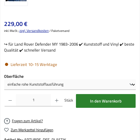
Regulärer Preis:
229,00 €
zzgl. Versandkosten
inkl. MwSt.;
/ Paketversand
↪️ für Land Rover Defender MY 1983-2006 ✔️ Kunststoff und Vinyl ✔️ beste
Qualität ✔️ schneller Versand
Lieferzeit 10-15 Werktage
auswählen
Oberfläche
Produkt Anzahl: Gib den gewünschten Wert ein oder benutze die Schaltflächen um die Anzahl
Stück
In den Warenkorb
Fragen zum Artikel?
Zum Merkzettel hinzufügen
Artikel-Nr.:
ARTUBRE-DEF-PLASTIK