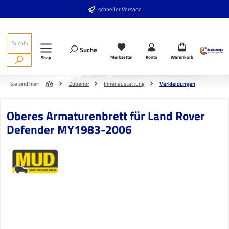
Zum Hauptinhalt springen
schneller Versand
Suche
Merkzettel
Konto
Warenkorb
Shop
Sie sind hier:
Zubehör
Innenaustattung
Verkleidungen
Oberes Armaturenbrett für Land Rover
Defender MY1983-2006
Bildergalerie überspringen