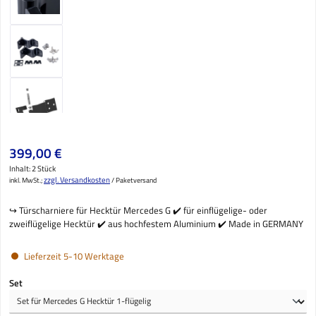
Regulärer Preis:
399,00 €
Inhalt:
2 Stück
zzgl. Versandkosten
inkl. MwSt.;
/ Paketversand
↪️ Türscharniere für Hecktür Mercedes G ✔️ für einflügelige- oder
zweiflügelige Hecktür ✔️ aus hochfestem Aluminium ✔️ Made in GERMANY
Lieferzeit 5-10 Werktage
auswählen
Set