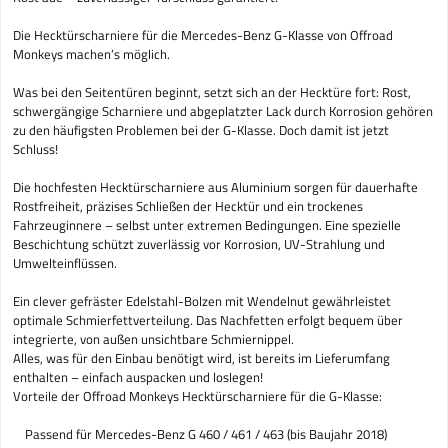
Die Hecktürscharniere für die Mercedes-Benz G-Klasse von Offroad
Monkeys machen’s möglich.
Was bei den Seitentüren beginnt, setzt sich an der Hecktüre fort: Rost,
schwergängige Scharniere und abgeplatzter Lack durch Korrosion gehören
zu den häufigsten Problemen bei der G-Klasse. Doch damit ist jetzt
Schluss!
Die hochfesten Hecktürscharniere aus Aluminium sorgen für dauerhafte
Rostfreiheit, präzises Schließen der Hecktür und ein trockenes
Fahrzeuginnere – selbst unter extremen Bedingungen. Eine spezielle
Beschichtung schützt zuverlässig vor Korrosion, UV-Strahlung und
Umwelteinflüssen.
Ein clever gefräster Edelstahl-Bolzen mit Wendelnut gewährleistet
optimale Schmierfettverteilung. Das Nachfetten erfolgt bequem über
integrierte, von außen unsichtbare Schmiernippel.
Alles, was für den Einbau benötigt wird, ist bereits im Lieferumfang
enthalten – einfach auspacken und loslegen!
Vorteile der Offroad Monkeys Hecktürscharniere für die G-Klasse:
Passend für Mercedes-Benz G 460 / 461 / 463 (bis Baujahr 2018)