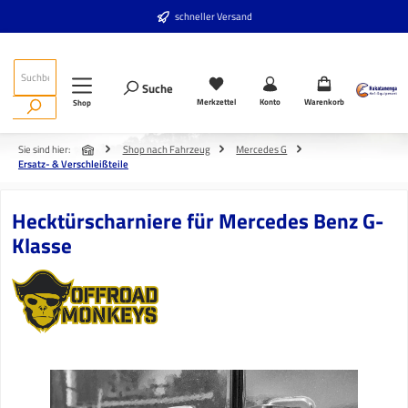
Zum Hauptinhalt springen
schneller Versand
Suche
Merkzettel
Konto
Warenkorb
Shop
Sie sind hier:
Shop nach Fahrzeug
Mercedes G
Ersatz- & Verschleißteile
Hecktürscharniere für Mercedes Benz G-
Klasse
Bildergalerie überspringen