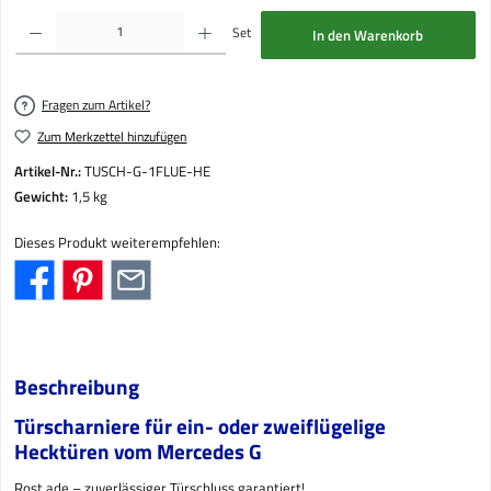
Produkt Anzahl: Gib den gewünschten Wert ein oder benutze die Schaltflächen um die Anzahl
Set
In den Warenkorb
Fragen zum Artikel?
Zum Merkzettel hinzufügen
Artikel-Nr.:
TUSCH-G-1FLUE-HE
Gewicht:
1,5 kg
Dieses Produkt weiterempfehlen:
Beschreibung
Türscharniere für ein- oder zweiflügelige
Hecktüren vom Mercedes G
Rost ade – zuverlässiger Türschluss garantiert!