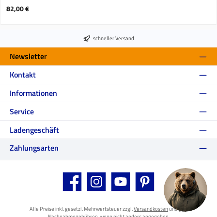
Regulärer Preis:
82,00 €
schneller Versand
Newsletter
Kontakt
Informationen
Service
Ladengeschäft
Zahlungsarten
Facebook
Instagram
YouTube
Pinterest
Alle Preise inkl. gesetzl. Mehrwertsteuer zzgl.
Versandkosten
und ggf.
Nachnahmegebühren, wenn nicht anders angegeben.