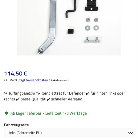
Regulärer Preis:
114,50 €
zzgl. Versandkosten
inkl. MwSt.;
/ Paketversand
↪️ Türfangband/Arm-Komplettset für Defender ✔️ für hinten links oder
rechts ✔️ beste Qualität ✔️ schneller Versand
Ab Lager lieferbar - Lieferzeit 1-3 Werktage
auswählen
Fahrzeugseite