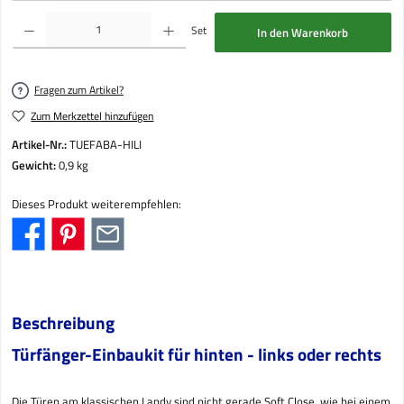
Produkt Anzahl: Gib den gewünschten Wert ein oder benutze die Schaltflächen um die Anzahl
Set
In den Warenkorb
Fragen zum Artikel?
Zum Merkzettel hinzufügen
Artikel-Nr.:
TUEFABA-HILI
Gewicht:
0,9 kg
Dieses Produkt weiterempfehlen:
Beschreibung
Türfänger-Einbaukit für hinten - links oder rechts
Die Türen am klassischen Landy sind nicht gerade Soft Close, wie bei einem