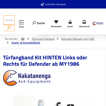
Zum Hauptinhalt springen
schneller Versand
Suche
Merkzettel
Konto
Warenkorb
Shop
Sie sind hier:
Shop nach Fahrzeug
Defender, Discovery I & II, RRC
Ersatz- & Verschleißteile
Türfangband Kit HINTEN Links oder
Rechts für Defender ab MY1986
Bildergalerie überspringen