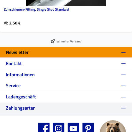
Zurrschienen-Fitting, Single Stud Standard
Regulärer Preis:
Ab
2,50 €
schneller Versand
Newsletter
Kontakt
Informationen
Service
Ladengeschäft
Zahlungsarten
Facebook
Instagram
YouTube
Pinterest