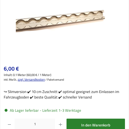
Regulärer Preis:
6,00 €
Inhalt:
0.1 Meter
(60,00 € / 1 Meter)
zzgl. Versandkosten
inkl. MwSt.;
/ Paketversand
↪️ Slimversion ✔️ 10 cm Zuschnitt ✔️ optimal geeignet zum Einlassen im
Fahrzeugboden ✔️ beste Qualität ✔️ schneller Versand
Ab Lager lieferbar - Lieferzeit 1-3 Werktage
Produkt Anzahl: Gib den gewünschten Wert ein oder benutze die Schaltflächen um die Anzahl
In den Warenkorb