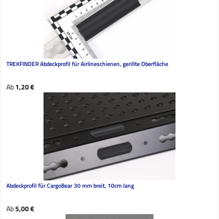
TREKFINDER Abdeckprofil für Airlineschienen, gerillte Oberfläche
Regulärer Preis:
Ab
1,20 €
Abdeckprofil für CargoBear 30 mm breit, 10cm lang
Regulärer Preis:
Ab
5,00 €