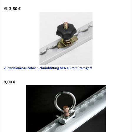
Regulärer Preis:
Ab
3,50 €
Zurrschienenzubehör, Schraubfitting M8x45 mit Sterngriff
Regulärer Preis:
9,00 €