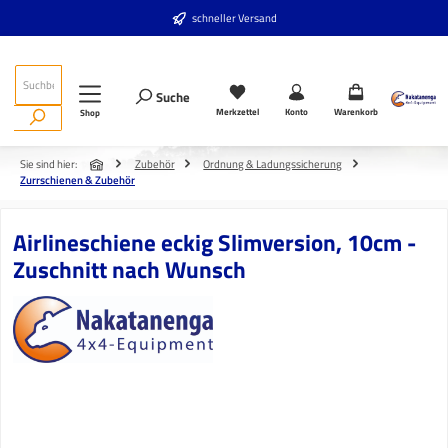
Zum Hauptinhalt springen
schneller Versand
Suche
Merkzettel
Konto
Warenkorb
Shop
Sie sind hier:
Zubehör
Ordnung & Ladungssicherung
Zurrschienen & Zubehör
Airlineschiene eckig Slimversion, 10cm -
Zuschnitt nach Wunsch
Bildergalerie überspringen