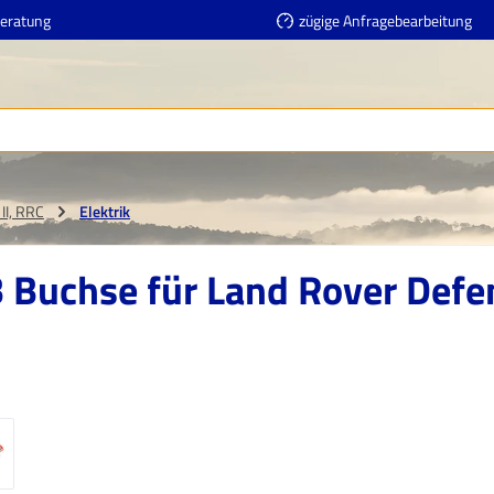
Beratung
zügige Anfragebearbeitung
II, RRC
Elektrik
 Buchse für Land Rover Defen
erie überspringen