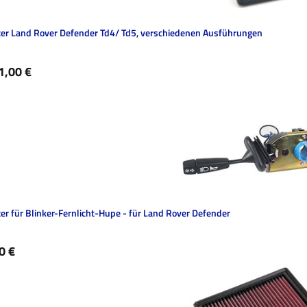
ter Land Rover Defender Td4/ Td5, verschiedenen Ausführungen
ärer Preis:
1,00 €
er für Blinker-Fernlicht-Hupe - für Land Rover Defender
ärer Preis:
0 €