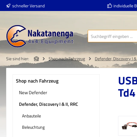
schneller Versand
individuelle 
 Hauptinhalt springen
Zur Suche springen
Zur Hauptnavigation springen
Sie sind hier:
Shop nach Fahrzeug
Defender, Discovery I & 
USB
Shop nach Fahrzeug
Td4
New Defender
Defender, Discovery I & II, RRC
Anbauteile
Bildergal
Beleuchtung