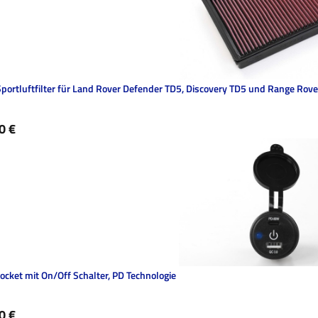
portluftfilter für Land Rover Defender TD5, Discovery TD5 und Range Rove
ärer Preis:
0 €
ocket mit On/Off Schalter, PD Technologie
ärer Preis:
0 €