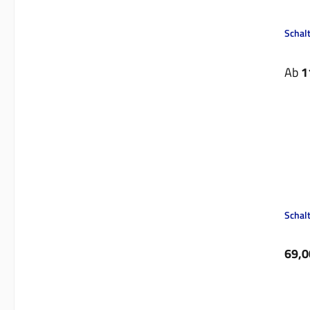
Schal
Regul
Ab
1
Schalt
Regul
69,0