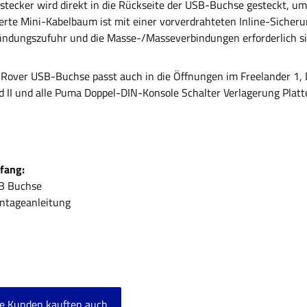
istecker wird direkt in die Rückseite der USB-Buchse gesteckt, u
erte Mini-Kabelbaum ist mit einer vorverdrahteten Inline-Sicherun
Zündungszufuhr und die Masse-/Masseverbindungen erforderlich si
 Rover USB-Buchse passt auch in die Öffnungen im Freelander 1, D
 II und alle Puma Doppel-DIN-Konsole Schalter Verlagerung Platte
mfang:
B Buchse
ntageanleitung
e Kunden kauften auch