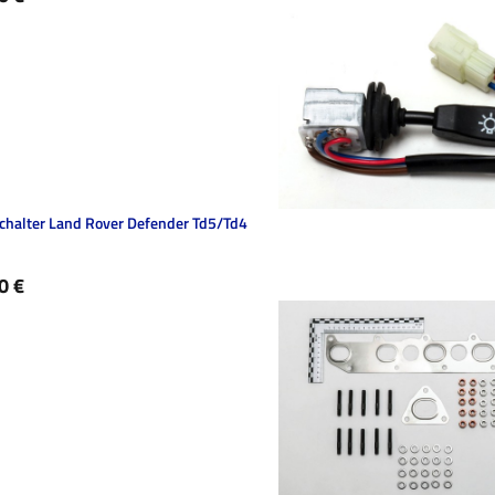
schalter Land Rover Defender Td5/Td4
ärer Preis:
0 €