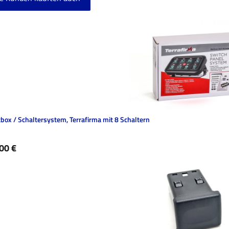
ktgalerie überspringen
box / Schaltersystem, Terrafirma mit 8 Schaltern
ärer Preis:
00 €