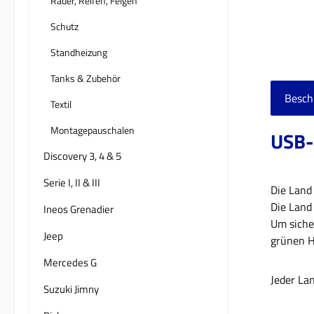
Räder, Reifen, Felgen
Schutz
Standheizung
Tanks & Zubehör
Besch
Textil
Montagepauschalen
USB-
Discovery 3, 4 & 5
Serie I, II & III
Die Land
Die Land 
Ineos Grenadier
Um siche
Jeep
grünen H
Mercedes G
Jeder La
Suzuki Jimny