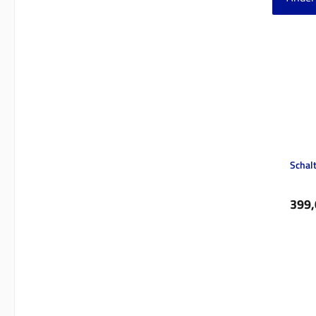
Produ
Schalt
Regul
399,