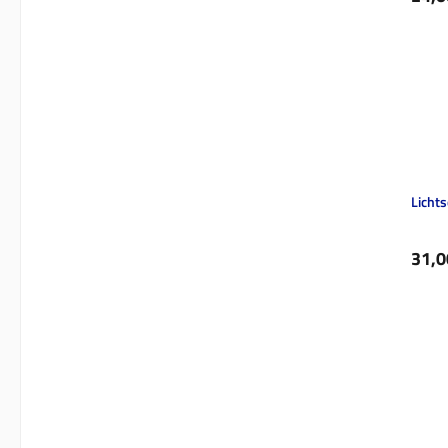
Licht
Regul
31,0