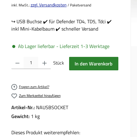
zzgl. Versandkosten
inkl. MwSt.;
/ Paketversand
↪️ USB Buchse ✔️ für Defender TD4, TD5, Tdci ✔️
inkl Mini-Kabelbaum ✔️ schneller Versand
Ab Lager lieferbar - Lieferzeit 1-3 Werktage
Produkt Anzahl: Gib den gewünschten Wert ein oder benutze die Schalt
Stück
In den Warenkorb
Fragen zum Artikel?
Zum Merkzettel hinzufügen
Artikel-Nr.:
NAUSBSOCKET
Gewicht:
1 kg
Dieses Produkt weiterempfehlen: