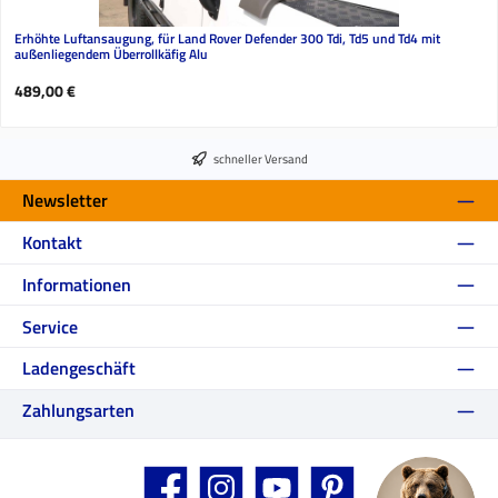
Erhöhte Luftansaugung, für Land Rover Defender 300 Tdi, Td5 und Td4 mit
außenliegendem Überrollkäfig Alu
Regulärer Preis:
489,00 €
schneller Versand
Newsletter
Kontakt
Informationen
Service
Ladengeschäft
Zahlungsarten
Facebook
Instagram
YouTube
Pinterest