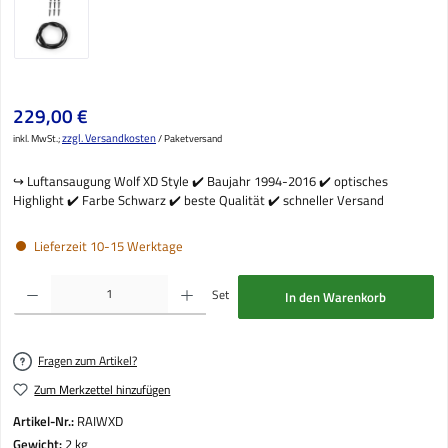
Regulärer Preis:
229,00 €
zzgl. Versandkosten
inkl. MwSt.;
/ Paketversand
↪️ Luftansaugung Wolf XD Style ✔️ Baujahr 1994-2016 ✔️ optisches
Highlight ✔️ Farbe Schwarz ✔️ beste Qualität ✔️ schneller Versand
Lieferzeit 10-15 Werktage
Produkt Anzahl: Gib den gewünschten Wert ein oder benutze die Schaltflächen um die Anzahl
Set
In den Warenkorb
Fragen zum Artikel?
Zum Merkzettel hinzufügen
Artikel-Nr.:
RAIWXD
Gewicht:
2 kg