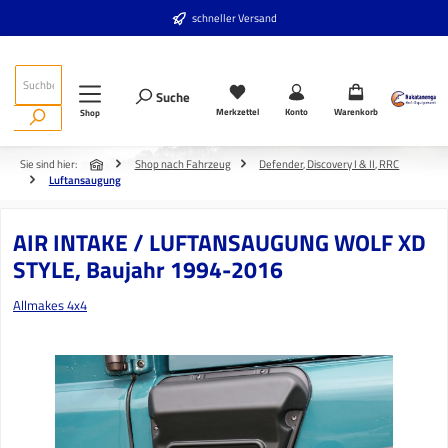
Zum Hauptinhalt springen
schneller Versand
Suche
Merkzettel
Konto
Warenkorb
Shop
Sie sind hier:
Shop nach Fahrzeug
Defender, Discovery I & II, RRC
Luftansaugung
AIR INTAKE / LUFTANSAUGUNG WOLF XD
STYLE, Baujahr 1994-2016
Allmakes 4x4
Bildergalerie überspringen