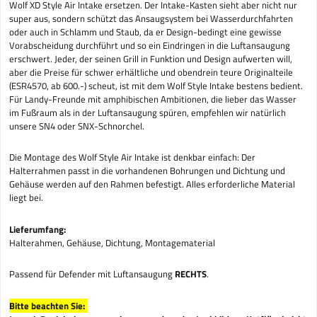
Wolf XD Style Air Intake ersetzen. Der Intake-Kasten sieht aber nicht nur
super aus, sondern schützt das Ansaugsystem bei Wasserdurchfahrten
oder auch in Schlamm und Staub, da er Design-bedingt eine gewisse
Vorabscheidung durchführt und so ein Eindringen in die Luftansaugung
erschwert. Jeder, der seinen Grill in Funktion und Design aufwerten will,
aber die Preise für schwer erhältliche und obendrein teure Originalteile
(ESR4570, ab 600.-) scheut, ist mit dem Wolf Style Intake bestens bedient.
Für Landy-Freunde mit amphibischen Ambitionen, die lieber das Wasser
im Fußraum als in der Luftansaugung spüren, empfehlen wir natürlich
unsere SN4 oder SNX-Schnorchel.
Die Montage des Wolf Style Air Intake ist denkbar einfach: Der
Halterrahmen passt in die vorhandenen Bohrungen und Dichtung und
Gehäuse werden auf den Rahmen befestigt. Alles erforderliche Material
liegt bei.
Lieferumfang:
Halterahmen, Gehäuse, Dichtung, Montagematerial
Passend für Defender mit Luftansaugung
RECHTS
.
Bitte beachten Sie: