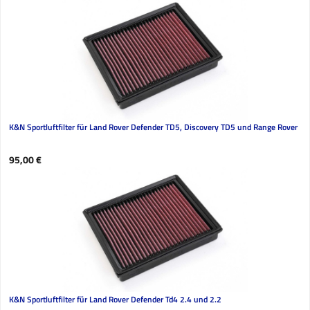
K&N Sportluftfilter für Land Rover Defender TD5, Discovery TD5 und Range Rover
Regulärer Preis:
95,00 €
K&N Sportluftfilter für Land Rover Defender Td4 2.4 und 2.2