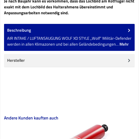
Je nach Baujahr kann es vorkommen, dass das Lochbild am Kotflügel nicht
exakt mit dem Lochbild des Halterahmens übereinstimmt und
Anpassungsarbeiten notwendig sind.
Beschreibung
AIR INTAKE / LUFTANSAUGUNG WOLF XD STYLE „Wolf“ Militär-Defender
werden in allen Klimazonen und bei allen Geländebedingungen…
Mehr
Hersteller
Produktgalerie überspringen
Andere Kunden kauften auch