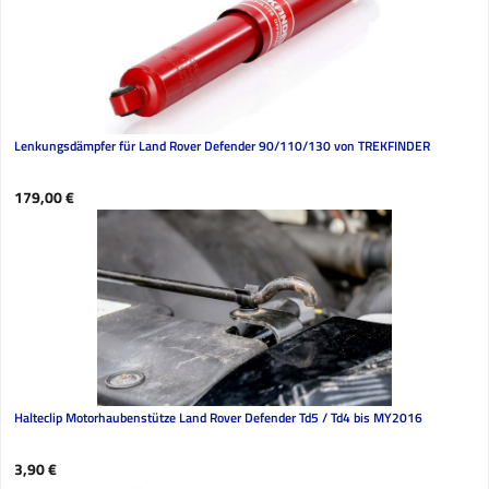
Lenkungsdämpfer für Land Rover Defender 90/110/130 von TREKFINDER
Regulärer Preis:
179,00 €
Halteclip Motorhaubenstütze Land Rover Defender Td5 / Td4 bis MY2016
Regulärer Preis:
3,90 €