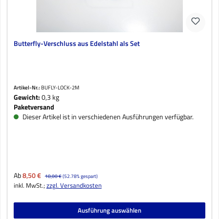
Butterfly-Verschluss aus Edelstahl als Set
Artikel-Nr.:
BUFLY-LOCK-2M
Gewicht:
0,3 kg
Paketversand
Dieser Artikel ist in verschiedenen Ausführungen verfügbar.
Verkaufspreis:
Ab
8,50 €
Regulärer Preis:
18,00 €
(52.78% gespart)
inkl. MwSt.;
zzgl. Versandkosten
Ausführung auswählen