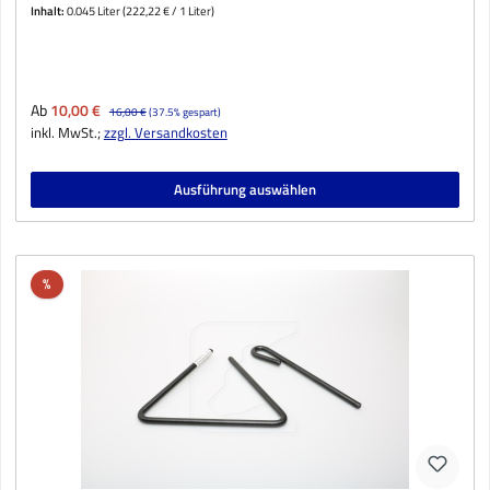
Inhalt:
0.045 Liter
(222,22 € / 1 Liter)
Verkaufspreis:
Ab
10,00 €
Regulärer Preis:
16,00 €
(37.5% gespart)
inkl. MwSt.;
zzgl. Versandkosten
Ausführung auswählen
Rabatt
%