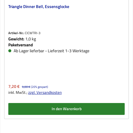
Triangle Dinner Bell, Essensglocke
Artikel-Nr.:
CICWTRI-3
Gewicht:
1,0 kg
Paketversand
Ab Lager lieferbar - Lieferzeit 1-3 Werktage
Verkaufspreis:
7,20 €
Regulärer Preis:
9,00 €
(20% gespart)
inkl. MwSt.;
zzgl. Versandkosten
In den Warenkorb