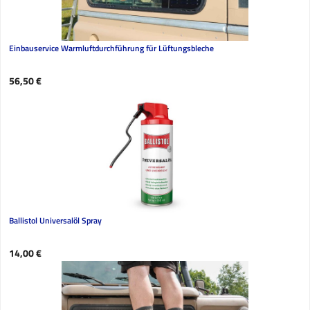
Einbauservice Warmluftdurchführung für Lüftungsbleche
Regulärer Preis:
56,50 €
Ballistol Universalöl Spray
Regulärer Preis:
14,00 €