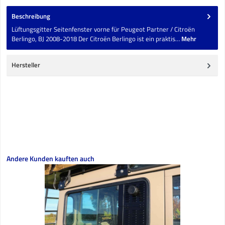
Beschreibung
Lüftungsgitter Seitenfenster vorne für Peugeot Partner / Citroën
Berlingo, BJ 2008-2018 Der Citroën Berlingo ist ein praktis…
Mehr
Hersteller
Produktgalerie überspringen
Andere Kunden kauften auch