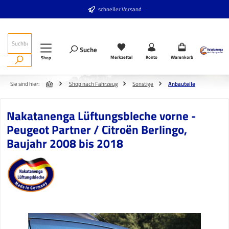
Zum Hauptinhalt springen
schneller Versand
Suche
Merkzettel
Konto
Warenkorb
Shop
Sie sind hier:
Shop nach Fahrzeug
Sonstige
Anbauteile
Nakatanenga Lüftungsbleche vorne -
Peugeot Partner / Citroën Berlingo,
Baujahr 2008 bis 2018
Bildergalerie überspringen