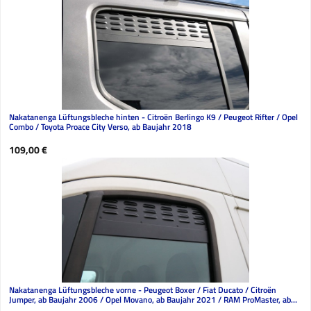
Nakatanenga Lüftungsbleche hinten - Citroën Berlingo K9 / Peugeot Rifter / Opel
Combo / Toyota Proace City Verso, ab Baujahr 2018
Regulärer Preis:
109,00 €
Nakatanenga Lüftungsbleche vorne - Peugeot Boxer / Fiat Ducato / Citroën
Jumper, ab Baujahr 2006 / Opel Movano, ab Baujahr 2021 / RAM ProMaster, ab
Baujahr 2013