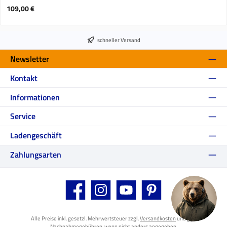
Regulärer Preis:
109,00 €
schneller Versand
Newsletter
Kontakt
Informationen
Service
Ladengeschäft
Zahlungsarten
Facebook
Instagram
YouTube
Pinterest
Alle Preise inkl. gesetzl. Mehrwertsteuer zzgl.
Versandkosten
und ggf.
Nachnahmegebühren, wenn nicht anders angegeben.