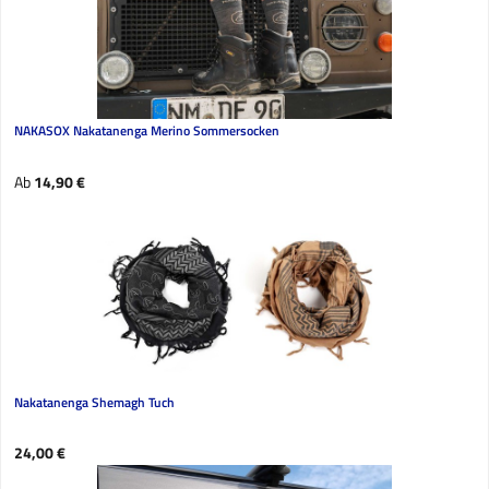
NAKASOX Nakatanenga Merino Sommersocken
Regulärer Preis:
Ab
14,90 €
Nakatanenga Shemagh Tuch
Regulärer Preis:
24,00 €