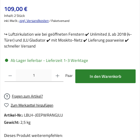
Regulärer Preis:
109,00 €
Inhalt:
2 Stück
zzgl. Versandkosten
inkl. MwSt.;
/ Paketversand
↪️ Luftzirkulation wie bei geöffneten Fenstern ✔️ Unlimited JL ab 2018 (4-
Türer) und JLU Gladiator ✔️ mit Moskito-Netz ✔️ Lieferung paarweise ✔️
schneller Versand
Ab Lager lieferbar - Lieferzeit 1-3 Werktage
Produkt Anzahl: Gib den gewünschten Wert ein oder benutze die Schaltflächen um die Anzahl
Paar
In den Warenkorb
Fragen zum Artikel?
Zum Merkzettel hinzufügen
Artikel-Nr.:
LBLH-JEEPWRANGJLU
Gewicht:
2,5 kg
Dieses Produkt weiterempfehlen: