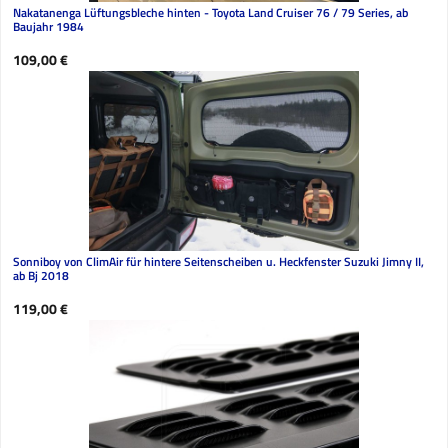
Nakatanenga Lüftungsbleche hinten - Toyota Land Cruiser 76 / 79 Series, ab
Baujahr 1984
Regulärer Preis:
109,00 €
Sonniboy von ClimAir für hintere Seitenscheiben u. Heckfenster Suzuki Jimny II,
ab Bj 2018
Regulärer Preis:
119,00 €