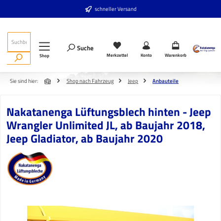
Zum Hauptinhalt springen
schneller Versand
Suche
Merkzettel
Konto
Warenkorb
Shop
Sie sind hier:
Shop nach Fahrzeug
Jeep
Anbauteile
Nakatanenga Lüftungsblech hinten - Jeep
Wrangler Unlimited JL, ab Baujahr 2018,
Jeep Gladiator, ab Baujahr 2020
Bildergalerie überspringen