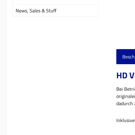
News, Sales & Stuff
Besch
HD Vi
Bei Betr
original
dadurch z
Inklusiv