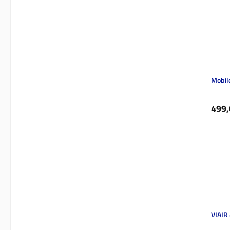
Mobil
Regul
499,