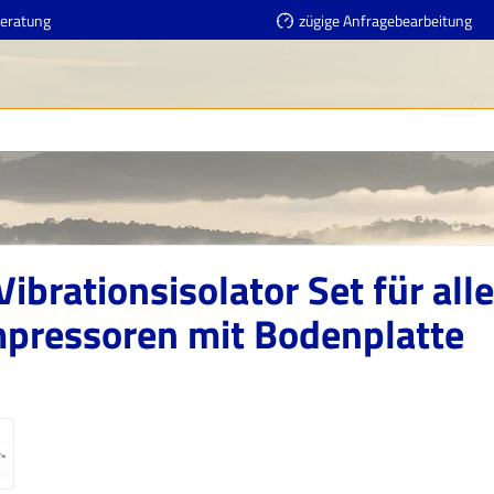
Beratung
zügige Anfragebearbeitung
ibrationsisolator Set für all
pressoren mit Bodenplatte
erie überspringen