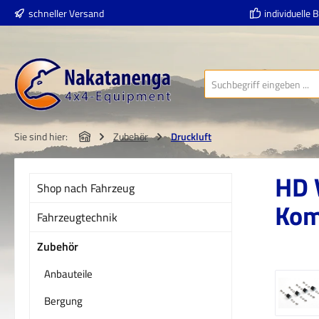
schneller Versand
individuelle 
 Hauptinhalt springen
Zur Suche springen
Zur Hauptnavigation springen
Sie sind hier:
Zubehör
Druckluft
HD V
Shop nach Fahrzeug
Kom
Fahrzeugtechnik
Zubehör
Anbauteile
Bildergal
Bergung