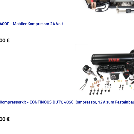
 400P - Mobiler Kompressor 24 Volt
ärer Preis:
00 €
 Kompressorkit - CONTINOUS DUTY, 485C Kompressor, 12V, zum Festeinba
ärer Preis:
00 €