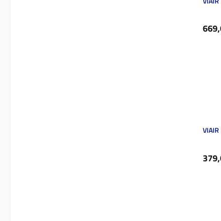
VIAIR
Regul
669,
VIAIR
Regul
379,