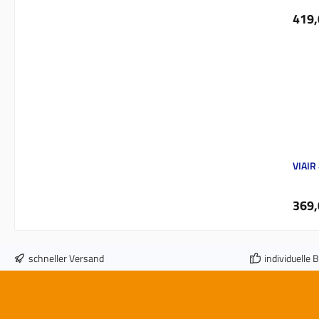
Regul
419,
VIAIR
Regul
369,
schneller Versand
individuelle 