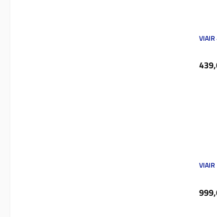
VIAIR
Regul
439,
VIAIR
Regul
999,