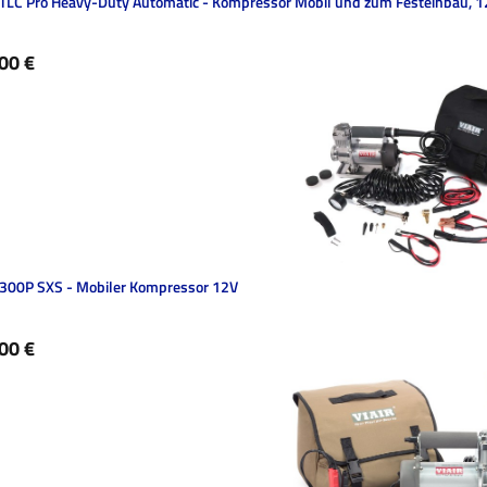
 TLC Pro Heavy-Duty Automatic - Kompressor Mobil und zum Festeinbau, 
ärer Preis:
00 €
 300P SXS - Mobiler Kompressor 12V
ärer Preis:
00 €