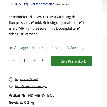
zzgl. Versandkosten
inkl. MwSt.;
/ Paketversand
↪️ minimiert die Geräuschentwicklung des
Kompressors ✔️ inkl. Befestigungsmaterial ✔️ für
alle VIAIR Kompressoren mit Bodenplatte ✔️
schneller Versand
Ab Lager lieferbar - Lieferzeit 1-3 Werktage
Produkt Anzahl: Gib den gewünschten Wert ein oder benutze die Schalt
Set
In den Warenkorb
Fragen zum Artikel?
Zum Merkzettel hinzufügen
Artikel-Nr.:
HD-VIBRA-ISOL
Gewicht:
0,2 kg