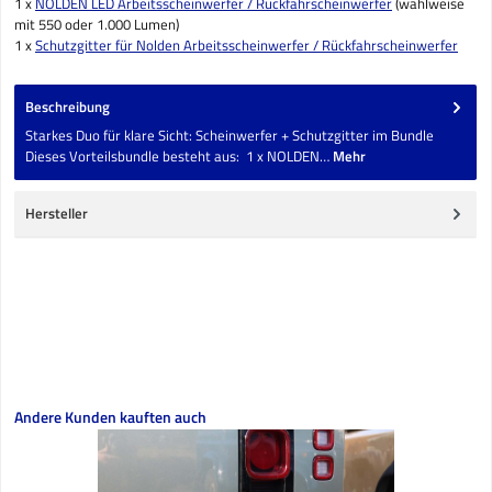
1 x
NOLDEN LED Arbeitsscheinwerfer / Rückfahrscheinwerfer
(wahlweise
mit 550 oder 1.000 Lumen)
1 x
Schutzgitter für Nolden Arbeitsscheinwerfer / Rückfahrscheinwerfer
Beschreibung
Starkes Duo für klare Sicht: Scheinwerfer + Schutzgitter im Bundle
Dieses Vorteilsbundle besteht aus: 1 x NOLDEN…
Mehr
Hersteller
Produktgalerie überspringen
Andere Kunden kauften auch