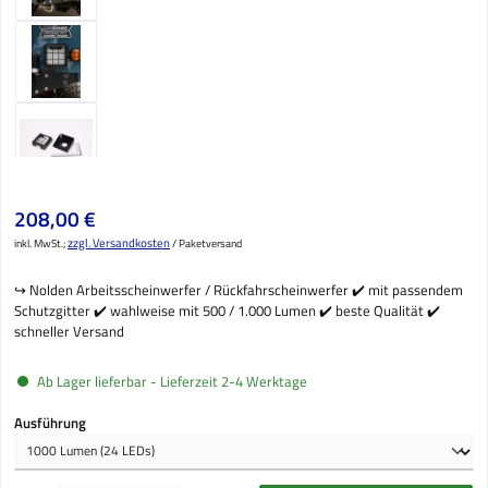
Regulärer Preis:
208,00 €
zzgl. Versandkosten
inkl. MwSt.;
/ Paketversand
↪️ Nolden Arbeitsscheinwerfer / Rückfahrscheinwerfer ✔️ mit passendem
Schutzgitter ✔️ wahlweise mit 500 / 1.000 Lumen ✔️ beste Qualität ✔️
schneller Versand
Ab Lager lieferbar - Lieferzeit 2-4 Werktage
auswählen
Ausführung