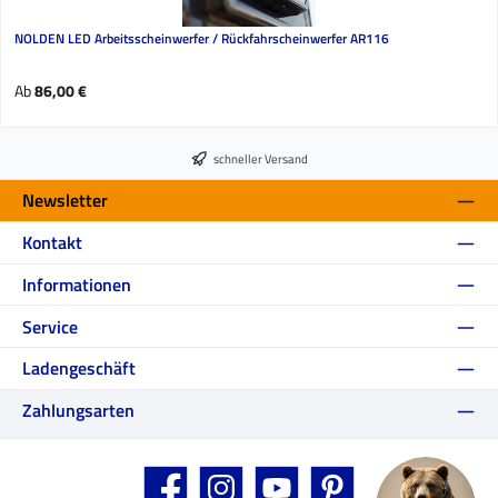
NOLDEN LED Arbeitsscheinwerfer / Rückfahrscheinwerfer AR116
Regulärer Preis:
Ab
86,00 €
schneller Versand
Newsletter
Kontakt
Informationen
Service
Ladengeschäft
Zahlungsarten
Facebook
Instagram
YouTube
Pinterest