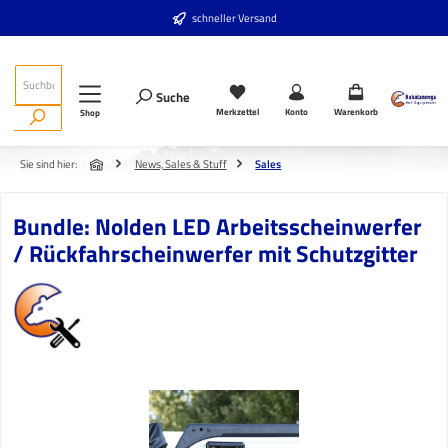
Zum Hauptinhalt springen
schneller Versand
Suche
Merkzettel
Konto
Warenkorb
Shop
Sie sind hier:
News, Sales & Stuff
Sales
Bundle: Nolden LED Arbeitsscheinwerfer
/ Rückfahrscheinwerfer mit Schutzgitter
Bildergalerie überspringen