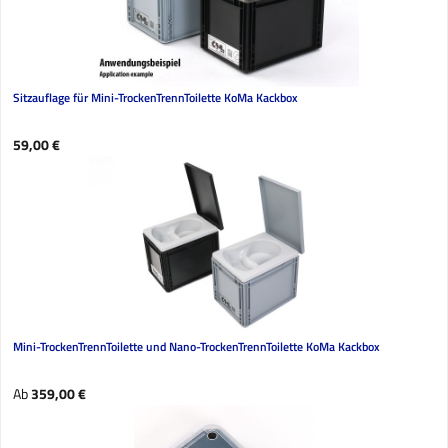
Sitzauflage für Mini-TrockenTrennToilette KoMa Kackbox
Regulärer Preis:
59,00 €
Mini-TrockenTrennToilette und Nano-TrockenTrennToilette KoMa Kackbox
Regulärer Preis:
Ab
359,00 €