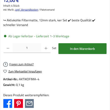
12,00 €
Inhalt:
4 Stück
zzgl. Versandkosten
inkl. MwSt.;
/ Paketversand
↪️ Aktivkohle Filtermatte, 12mm stark, 4er Set ✔️ beste Qualität ✔️
schneller Versand
Ab Lager lieferbar - Lieferzeit 1-3 Werktage
Produkt Anzahl: Gib den gewünschten Wert ein oder benutze die Schaltflächen um die Anzahl
Set
In den Warenkorb
Fragen zum Artikel?
Zum Merkzettel hinzufügen
Artikel-Nr.:
AKTIKOFIMA-4
Gewicht:
0,1 kg
Dieses Produkt weiterempfehlen: