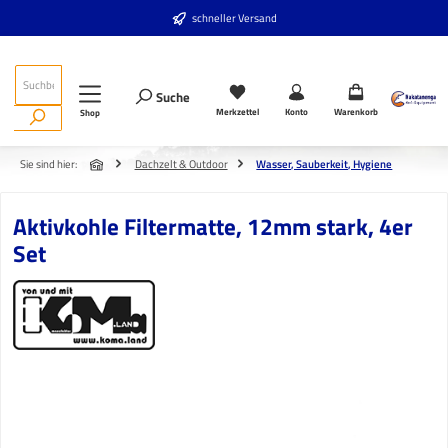
Zum Hauptinhalt springen
schneller Versand
Suche
Merkzettel
Konto
Warenkorb
Shop
Sie sind hier:
Dachzelt & Outdoor
Wasser, Sauberkeit, Hygiene
Aktivkohle Filtermatte, 12mm stark, 4er
Set
Bildergalerie überspringen