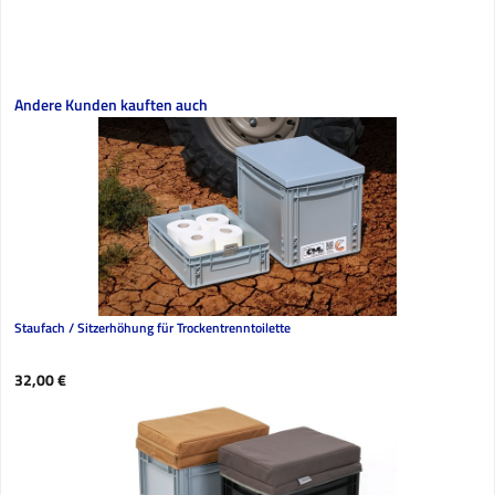
Produktgalerie überspringen
Andere Kunden kauften auch
Staufach / Sitzerhöhung für Trockentrenntoilette
Regulärer Preis:
32,00 €