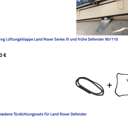
ung Lüftungsklappe Land Rover Series III und frühe Defender 90/110
ärer Preis:
0 €
hiedene Türdichtungssets für Land Rover Defender