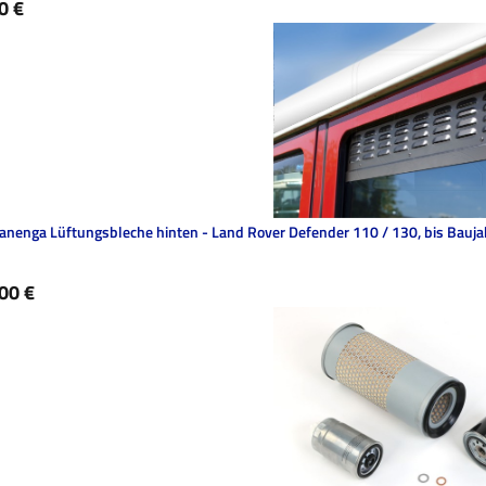
ärer Preis:
0 €
anenga Lüftungsbleche hinten - Land Rover Defender 110 / 130, bis Bauj
ärer Preis:
00 €