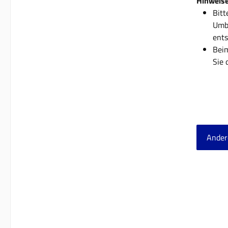
Hinweise
Bitt
Umba
ents
Beim
Sie 
Ander
Produ