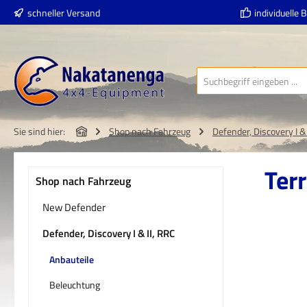
schneller Versand
individuelle 
 Hauptinhalt springen
Zur Suche springen
Zur Hauptnavigation springen
Sie sind hier:
Shop nach Fahrzeug
Defender, Discovery I & 
Ter
Shop nach Fahrzeug
New Defender
Defender, Discovery I & II, RRC
Bildergal
Anbauteile
Beleuchtung