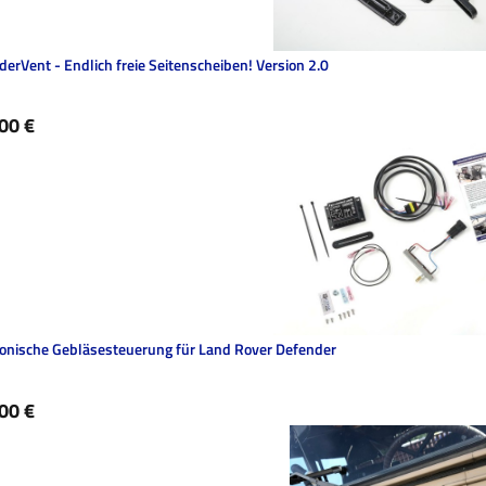
erVent - Endlich freie Seitenscheiben! Version 2.0
ärer Preis:
00 €
ronische Gebläsesteuerung für Land Rover Defender
ärer Preis:
00 €