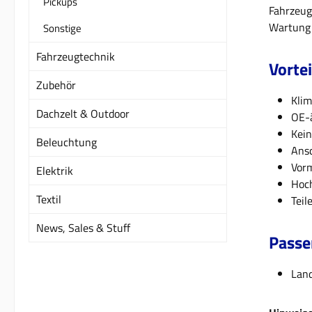
Pickups
Fahrzeug
Wartung 
Sonstige
Fahrzeugtechnik
Vortei
Zubehör
Klim
Dachzelt & Outdoor
OE-ä
Kein
Beleuchtung
Ans
Vorm
Elektrik
Hoch
Textil
Teil
News, Sales & Stuff
Passe
Land