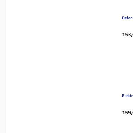
Defend
Regul
153,
Elekt
Regul
159,