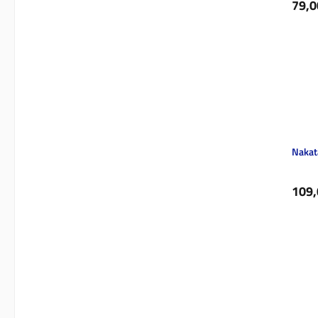
Regul
79,0
Nakat
Regul
109,