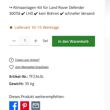
↪️ Klimaanlagen-Kit für Land Rover Defender
300Tdi ✔️ LHD ✔️ kein Bohren ✔️ schneller Versand
Lieferzeit 10-15 Werktage
Produkt Anzahl: Gib den gewünschten Wert ein oder benutze die Schalt
Set
In den Warenkorb
Fragen zum Artikel?
Zum Merkzettel hinzufügen
Artikel-Nr.:
TF2343L
Gewicht:
35 kg
Dieses Produkt weiterempfehlen: