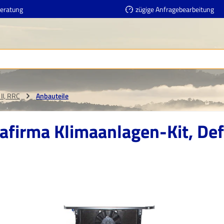
Beratung
zügige Anfragebearbeitung
II, RRC
Anbauteile
rafirma Klimaanlagen-Kit, De
erie überspringen