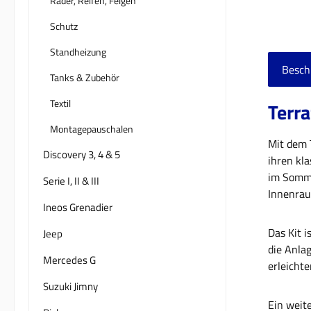
Räder, Reifen, Felgen
Schutz
Standheizung
Besch
Tanks & Zubehör
Textil
Terra
Montagepauschalen
Mit dem 
Discovery 3, 4 & 5
ihren kl
im Somme
Serie I, II & III
Innenrau
Ineos Grenadier
Das Kit 
Jeep
die Anla
Mercedes G
erleicht
Suzuki Jimny
Ein weit