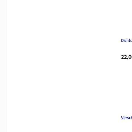
Dicht
Regul
22,0
Versc