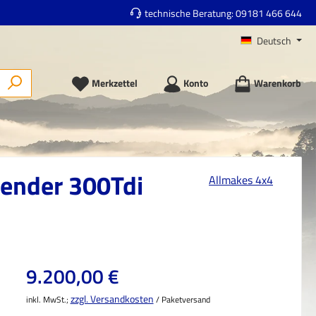
technische Beratung:
09181 466 644
Deutsch
Merkzettel
Konto
Warenkorb
fender 300Tdi
Allmakes 4x4
Regulärer Preis:
9.200,00 €
zzgl. Versandkosten
inkl. MwSt.;
/ Paketversand