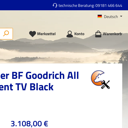
technische Beratung:
09181 466 644
Deutsch
Merkzettel
Konto
Warenkorb
r BF Goodrich All
ent TV Black
Regulärer Preis:
3.108,00 €