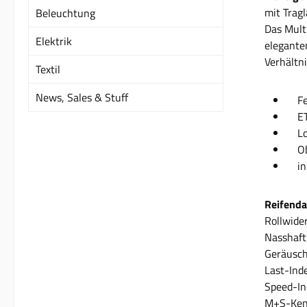
mit Tragl
Beleuchtung
Das Mult
Elektrik
elegante
Verhältni
Textil
News, Sales & Stuff
Fel
ET 
Loc
Ober
inkl
Reifenda
Rollwide
Nasshaft
Geräusch
Last-Inde
Speed-In
M+S-Ken