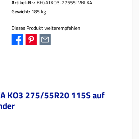
Artikel-Nr.:
BFGATKO3-27555TVBLK4
Gewicht:
185 kg
Dieses Produkt weiterempfehlen:
 T/A KO3 275/55R20 115S auf
nder