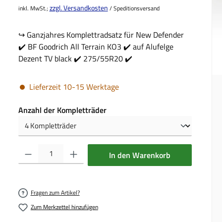
zzgl. Versandkosten
inkl. MwSt.;
/ Speditionsversand
↪️ Ganzjahres Komplettradsatz für New Defender
✔️ BF Goodrich All Terrain KO3 ✔️ auf Alufelge
Dezent TV black ✔️ 275/55R20 ✔️
Lieferzeit 10-15 Werktage
auswählen
Anzahl der Kompletträder
Produkt Anzahl: Gib den gewünschten Wert ein oder benutze die Schalt
In den Warenkorb
Fragen zum Artikel?
Zum Merkzettel hinzufügen