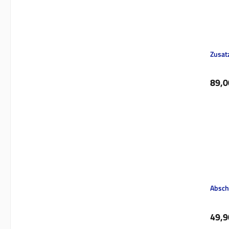
Zusat
Regul
89,0
Absch
Regul
49,9