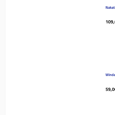
Nakat
Regul
109,
Winda
Regul
59,0