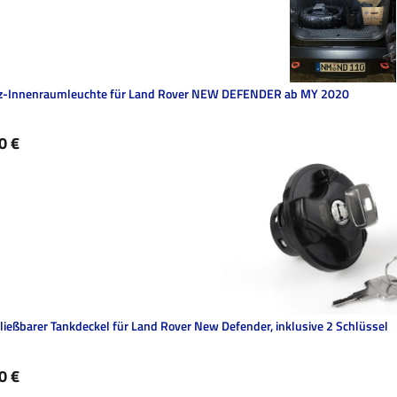
z-Innenraumleuchte für Land Rover NEW DEFENDER ab MY 2020
ärer Preis:
0 €
ließbarer Tankdeckel für Land Rover New Defender, inklusive 2 Schlüssel
ärer Preis:
0 €