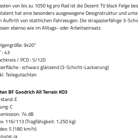
asten von bis zu 1050 kg pro Rad ist die Dezent TV black Felge be
italent hat eine besonders ausgewogene Designstruktur und unter
n Auftritt von stattlichen Fahrzeugen. Die strapazierfähige 3-Sch
ssen ebenso wie im Alltags- oder Arbeitseinsatz.
gengröße: 9x20"
: 43
hkreis / PCD : 5/120
fläche : schwarz glänzend (3-Schicht-Lackierung)
. Teilegutachten
ten BF Goodrich All Terrain KO3
rstand: E
ung: C
emission: 74 dB
x: 116/113 (Tragfähigkeit: 1.250 kg)
dex: S (180 km/h)
nung: ja