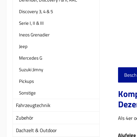
Discovery 3, 4 & 5
Serie I, II & III
Ineos Grenadier
Jeep
Mercedes G
Suzuki Jimny
Besch
Pickups
Komp
Sonstige
Deze
Fahrzeugtechnik
Zubehör
Als 4er o
Dachzelt & Outdoor
Alufelge