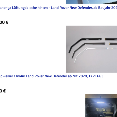
anenga Lüftungsbleche hinten - Land Rover New Defender, ab Baujahr 20
ärer Preis:
00 €
bweiser ClimAir Land Rover New Defender ab MY 2020, TYP L663
ärer Preis:
0 €