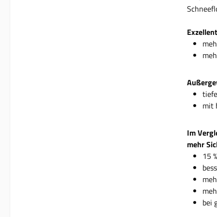
Schneefl
Exzellen
mehr
mehr
Außergew
tief
mit 
Im Vergl
mehr Sic
15 %
bess
mehr
mehr
bei 