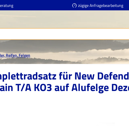
Beratung
zügige Anfragebearbeitung
er, Reifen, Felgen
plettradsatz für New Defende
rain T/A KO3 auf Alufelge Dez
erie überspringen