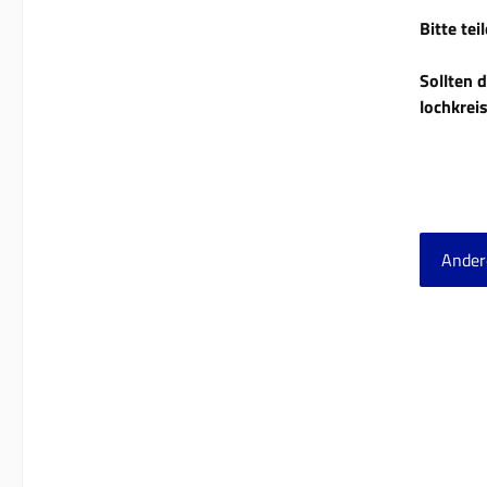
Bitte te
Sollten 
lochkrei
Ander
Produ