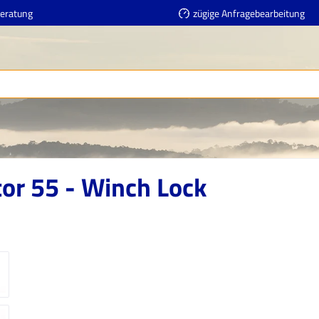
Beratung
zügige Anfragebearbeitung
tor 55 - Winch Lock
erie überspringen