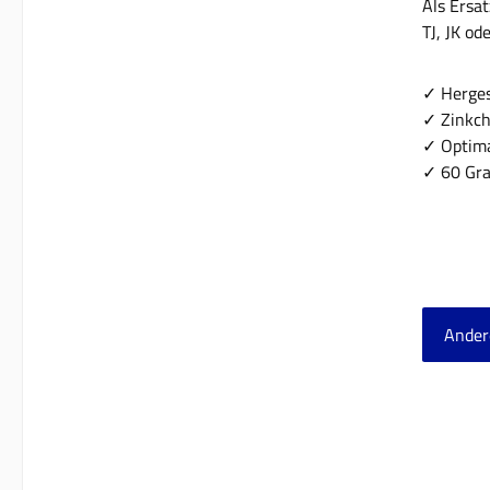
Als Ersa
TJ, JK od
✓ Herges
✓ Zinkch
✓ Optima
✓ 60 Gra
Ander
Produ