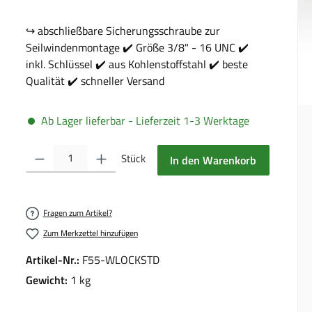
↪️ abschließbare Sicherungsschraube zur
Seilwindenmontage ✔️ Größe 3/8" - 16 UNC ✔️
inkl. Schlüssel ✔️ aus Kohlenstoffstahl ✔️ beste
Qualität ✔️ schneller Versand
Ab Lager lieferbar - Lieferzeit 1-3 Werktage
Produkt Anzahl: Gib den gewünschten Wert ein oder benutze die Schalt
Stück
In den Warenkorb
Fragen zum Artikel?
Zum Merkzettel hinzufügen
Artikel-Nr.:
F55-WLOCKSTD
Gewicht:
1 kg