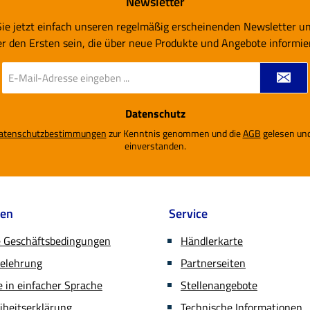
Newsletter
ie jetzt einfach unseren regelmäßig erscheinenden Newsletter u
er den Ersten sein, die über neue Produkte und Angebote informie
E-
Mail-
Adresse
Datenschutz
*
atenschutzbestimmungen
zur Kenntnis genommen und die
AGB
gelesen und
einverstanden.
nen
Service
e Geschäftsbedingungen
Händlerkarte
belehrung
Partnerseiten
in einfacher Sprache
Stellenangebote
eiheitserklärung
Technische Informationen