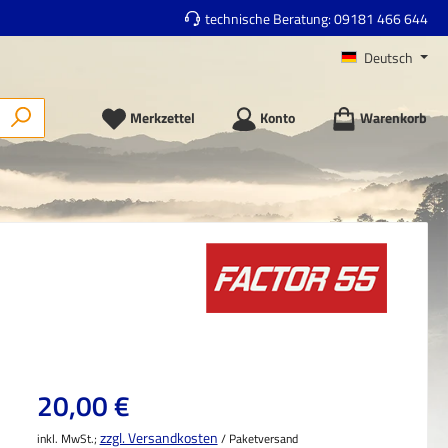
technische Beratung:
09181 466 644
Deutsch
Merkzettel
Konto
Warenkorb
Regulärer Preis:
20,00 €
zzgl. Versandkosten
inkl. MwSt.;
/ Paketversand