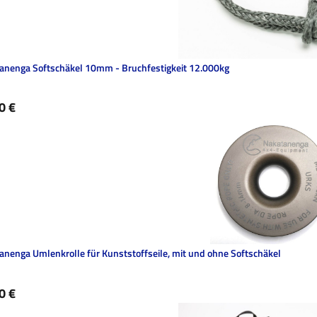
anenga Softschäkel 10mm - Bruchfestigkeit 12.000kg
ärer Preis:
0 €
anenga Umlenkrolle für Kunststoffseile, mit und ohne Softschäkel
ärer Preis:
0 €