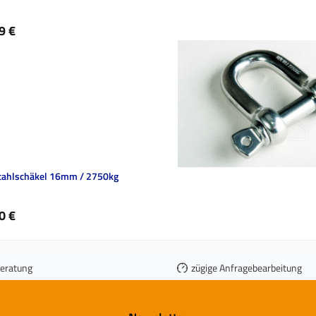
ärer Preis:
9 €
tahlschäkel 16mm / 2750kg
ärer Preis:
0 €
Beratung
zügige Anfragebearbeitung