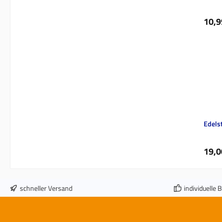
Regul
10,9
Edels
Regul
19,0
schneller Versand
individuelle 