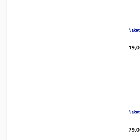
Nakat
Regul
19,0
Nakat
Regul
79,0