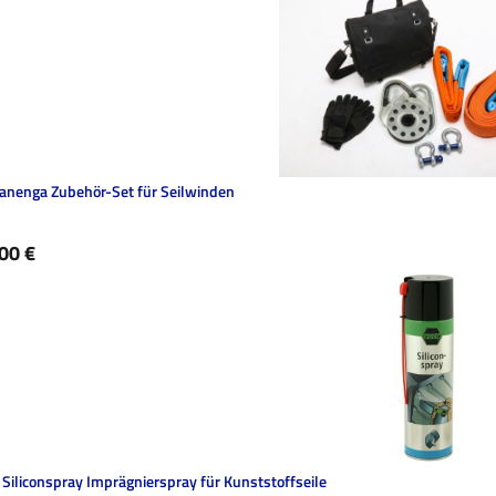
anenga Zubehör-Set für Seilwinden
ärer Preis:
00 €
 Siliconspray Imprägnierspray für Kunststoffseile