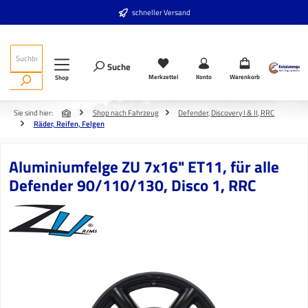
Zum Hauptinhalt springen
schneller Versand
Suche
Merkzettel
Konto
Warenkorb
Shop
Sie sind hier:
Shop nach Fahrzeug
Defender, Discovery I & II, RRC
Räder, Reifen, Felgen
Aluminiumfelge ZU 7x16" ET11, für alle
Defender 90/110/130, Disco 1, RRC
Bildergalerie überspringen