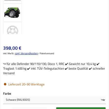
Regulärer Preis:
398,00 €
zzgl. Versandkosten
inkl. MwSt.;
/ Paketversand
↪️ für alle Defender 90/110/130, Disco 1, RRC ✔️ Gewicht nur 10,4 kg ✔️
Traglast 1.400 kg ✔️ inkl. TÜV-Teilegutachten ✔️ beste Qualität ✔️ schneller
Versand
Lieferzeit 20-90 Werktage
auswählen
Farbe
Produkt Anzahl: Gib den gewünschten Wert ein oder benutze die Schaltflächen um die Anzahl