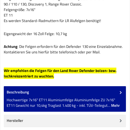
90 / 110 / 130, Discovery 1, Range Rover Classic.
Felgengröße: 7x16"
ET 11
Es werden Standard-Radmuttern für LR Alufelgen benötigt!
Eigengewicht der 16 Zoll Felge: 10,7 kg
Achtung
: Die Felgen erfordern für den Defender 130 eine Einzelabnahme.
Kontaktieren Sie uns hierfür bitte telefonisch oder per Mail.
Wir empfehlen die Felgen für den Land Rover Defender bolzen- bzw.
lochkreiszentriert zu wuchten.
Beschreibung
Hochwertige 7x16" ET11 Aluminiumfelge Aluminiumfelge ZU 7x16"
ET11 Gewicht nur 10,4kg Traglast 1.400 kg - inkl. TÜV-Teilegut…
Mehr
Hersteller